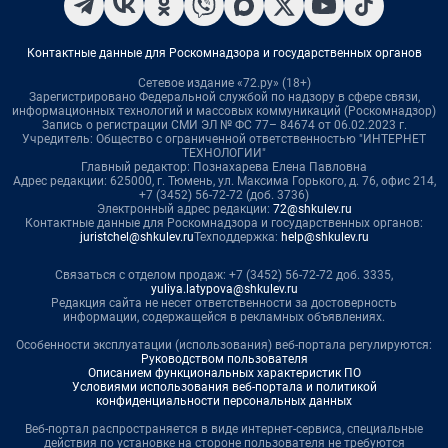
Контактные данные для Роскомнадзора и государственных органов
Сетевое издание «72.ру» (18+)
Зарегистрировано Федеральной службой по надзору в сфере связи,
информационных технологий и массовых коммуникаций (Роскомнадзор)
Запись о регистрации СМИ ЭЛ № ФС 77– 84674 от 06.02.2023 г.
Учредитель: Общество с ограниченной ответственностью "ИНТЕРНЕТ
ТЕХНОЛОГИИ"
Главный редактор: Познахарева Елена Павловна
Адрес редакции: 625000, г. Тюмень, ул. Максима Горького, д. 76, офис 214,
+7 (3452) 56-72-72 (доб. 3736)
Электронный адрес редакции:
72@shkulev.ru
Контактные данные для Роскомнадзора и государственных органов:
juristchel@shkulev.ru
Техподдержка:
help@shkulev.ru
Связаться с отделом продаж: +7 (3452) 56-72-72 доб. 3335,
yuliya.latypova@shkulev.ru
Редакция сайта не несет ответственности за достоверность
информации, содержащейся в рекламных объявлениях.
Особенности эксплуатации (использования) веб-портала регулируются:
Руководством пользователя
Описанием функциональных характеристик ПО
Условиями использования веб-портала и политикой
конфиденциальности персональных данных
Веб-портал распространяется в виде интернет-сервиса, специальные
действия по установке на стороне пользователя не требуются