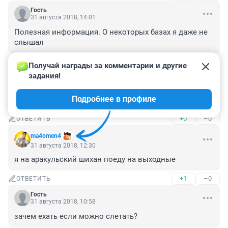
Гость
31 августа 2018, 14:01
Полезная информация. О некоторых базах я даже не 
слышал
+3
–0
ОТВЕТИТЬ
Получай награды за комментарии и другие 
задания!
Гость
31 августа 2018, 13:15
Подробнее в профиле
ну да мордой в озеро,как недавно чиновник слетал
+0
–0
ОТВЕТИТЬ
ma4omen4
31 августа 2018, 12:30
я на аракульский шихан поеду на выходные
+1
–0
ОТВЕТИТЬ
Гость
31 августа 2018, 10:58
зачем ехать если можно слетать?