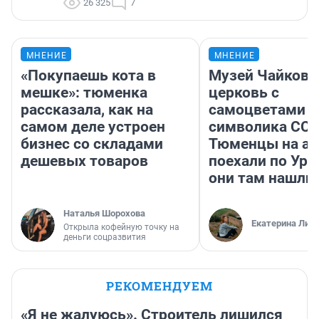
26 325
7
МНЕНИЕ
МНЕНИЕ
«Покупаешь кота в
Музей Чайковс
мешке»: тюменка
церковь с
рассказала, как на
самоцветами и
самом деле устроен
символика ССС
бизнес со складами
Тюменцы на ав
дешевых товаров
поехали по Ура
они там нашли
Наталья Шорохова
Екатерина Лит
Открыла кофейную точку на
деньги соцразвития
РЕКОМЕНДУЕМ
«Я не жалуюсь». Строитель лишился