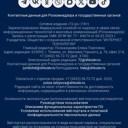
Контактные данные для Роскомнадзора и государственных органов
Сетевое издание «72.ру» (18+)
Зарегистрировано Федеральной службой по надзору в сфере связи,
информационных технологий и массовых коммуникаций (Роскомнадзор)
Запись о регистрации СМИ ЭЛ № ФС 77– 84674 от 06.02.2023 г.
Учредитель: Общество с ограниченной ответственностью "ИНТЕРНЕТ
ТЕХНОЛОГИИ"
Главный редактор: Познахарева Елена Павловна
Адрес редакции: 625000, г. Тюмень, ул. Максима Горького, д. 76, офис 214,
+7 (3452) 56-72-72 (доб. 3736)
Электронный адрес редакции:
72@shkulev.ru
Контактные данные для Роскомнадзора и государственных органов:
juristchel@shkulev.ru
Техподдержка:
help@shkulev.ru
Связаться с отделом продаж: +7 (3452) 56-72-72 доб. 3335,
yuliya.latypova@shkulev.ru
Редакция сайта не несет ответственности за достоверность
информации, содержащейся в рекламных объявлениях.
Особенности эксплуатации (использования) веб-портала регулируются:
Руководством пользователя
Описанием функциональных характеристик ПО
Условиями использования веб-портала и политикой
конфиденциальности персональных данных
Веб-портал распространяется в виде интернет-сервиса, специальные
действия по установке на стороне пользователя не требуются