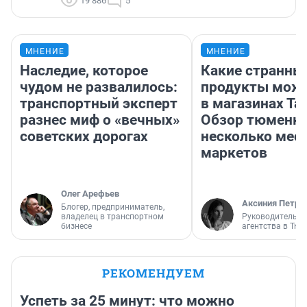
19 886
5
МНЕНИЕ
МНЕНИЕ
Наследие, которое
Какие странны
чудом не развалилось:
продукты можн
транспортный эксперт
в магазинах Та
разнес миф о «вечных»
Обзор тюменки
советских дорогах
несколько мес
маркетов
Олег Арефьев
Аксиния Петро
Блогер, предприниматель,
владелец в транспортном
Руководитель м
бизнесе
агентства в Тю
РЕКОМЕНДУЕМ
Успеть за 25 минут: что можно