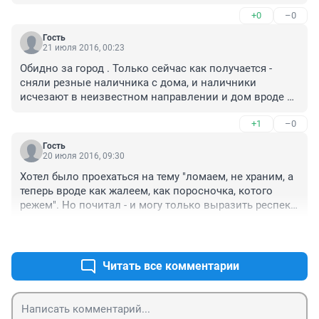
+0
–0
Гость
21 июля 2016, 00:23
Обидно за город . Только сейчас как получается - 
сняли резные наличника с дома, и наличники 
исчезают в неизвестном направлении и дом вроде 
уже и не памятник, а так, развалюха, можно и под 
+1
–0
снос. Так исчезают они у нас . А В. Шитову огромная 
благодарность и уважение !
Гость
20 июля 2016, 09:30
Хотел было проехаться на тему "ломаем, не храним, а 
теперь вроде как жалеем, как поросночка, котого 
режем". Но почитал - и могу только выразить респект 
и уважуху. Мужик не писульки пишет, а дело делает.
+0
–0
Читать все комментарии