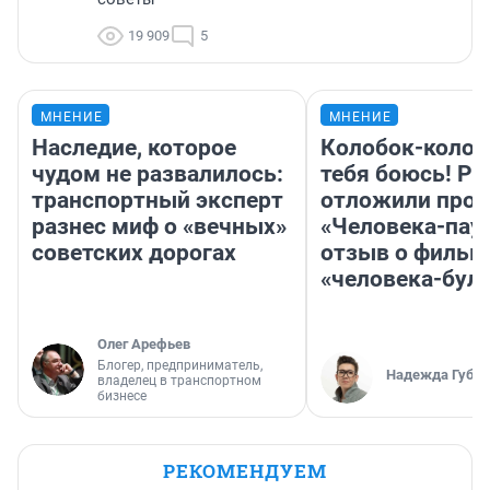
19 909
5
МНЕНИЕ
МНЕНИЕ
Наследие, которое
Колобок-колобо
чудом не развалилось:
тебя боюсь! Ра
транспортный эксперт
отложили прок
разнес миф о «вечных»
«Человека-пау
советских дорогах
отзыв о фильм
«человека-бул
Олег Арефьев
Блогер, предприниматель,
Надежда Губар
владелец в транспортном
бизнесе
РЕКОМЕНДУЕМ