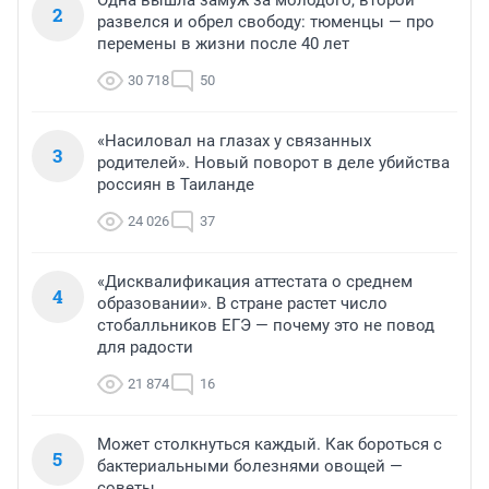
Одна вышла замуж за молодого, второй
2
развелся и обрел свободу: тюменцы — про
перемены в жизни после 40 лет
30 718
50
«Насиловал на глазах у связанных
3
родителей». Новый поворот в деле убийства
россиян в Таиланде
24 026
37
«Дисквалификация аттестата о среднем
4
образовании». В стране растет число
стобалльников ЕГЭ — почему это не повод
для радости
21 874
16
Может столкнуться каждый. Как бороться с
5
бактериальными болезнями овощей —
советы