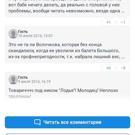
вот бабе нечего делать, да реально с головой у нее 
проблемы, вообще читать невозможно, везде одна 
лариса по 50 комментариев в минуту пишет, до чего 
+1
–1
достала уже эта назойливая бабка!
Гость
10 июля 2016, 15:07
Это не та ли Волочкова, которая без конца 
скандалила, когда ее уволили из балета Большого, 
из-за профнепригодности, т.к. набрала лишний вес, и 
все мужчины-напарники один за другим отказались с 
+0
–0
ней танцевать – не подъемная стала даже для 
физически подготовленных мужчин!
Гость
9 июля 2016, 16:19
Товаричччч под ником "Лодья"! Молодец! Неплохо 
троллишь!
+1
–1
Читать все комментарии