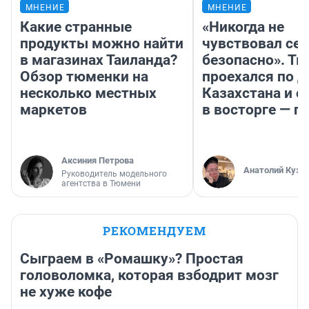
МНЕНИЕ
МНЕНИЕ
Какие странные
«Никогда не
продукты можно найти
чувствовал себ
в магазинах Таиланда?
безопасно». Т
Обзор тюменки на
проехался по 
несколько местных
Казахстана и о
маркетов
в восторге — п
Аксиния Петрова
Анатолий Кузн
Руководитель модельного
агентства в Тюмени
РЕКОМЕНДУЕМ
Сыграем в «Ромашку»? Простая
головоломка, которая взбодрит мозг
не хуже кофе