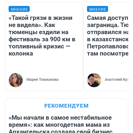
МНЕНИЕ
МНЕНИЕ
«Такой грязи в жизни
Самая доступн
не видела». Как
заграница. Тю
тюменцы ездили на
отправился на
фестиваль за 900 км в
в казахстански
топливный кризис —
Петропавловск
колонка
там посмотрет
Мария Токмакова
Анатолий Кузн
РЕКОМЕНДУЕМ
«Мы начали в самое нестабильное
время»: как многодетная мама из
Архангельска создала свой бизнес