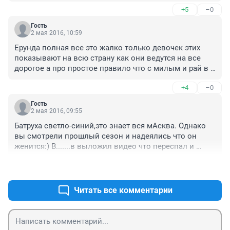
посветиться, да потр....ся
+5
–0
Гость
2 мая 2016, 10:59
Ерунда полная все это жалко только девочек этих 
показывают на всю страну как они ведутся на все 
дорогое а про простое правило что с милым и рай в 
шалаше забыли! По пользуются и выкинут как 
+4
–0
отработанный материал а пока через всех пройдут 
что бы остаться в Москве или "Высшем обществе" то 
Гость
на них уже пробы негде будет ставить.
2 мая 2016, 09:55
Батруха светло-синий,это знает вся мАсква. Однако 
вы смотрели прошлый сезон и надеялись что он 
женится:) В.......в выложил видео что переспал и 
жениться по залёту, а вы все продолжаете смотреть и 
+3
–0
верить. Там где есть приставка "ШОУ", всё 
постановка, игра, спектакль. Хоть битва 
экстрасенсов, хоть холостяк.
Читать все комментарии