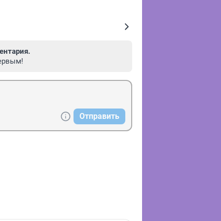
ентария.
ервым!
Отправить