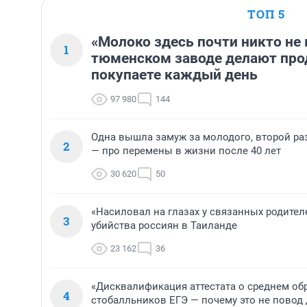
ТОП 5
«Молоко здесь почти никто не 
1
тюменском заводе делают про
покупаете каждый день
97 980
144
Одна вышла замуж за молодого, второй ра
2
— про перемены в жизни после 40 лет
30 620
50
«Насиловал на глазах у связанных родител
3
убийства россиян в Таиланде
23 162
36
«Дисквалификация аттестата о среднем обр
4
стобалльников ЕГЭ — почему это не повод 