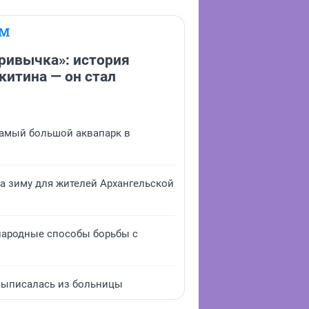
ЕМ
привычка»: история
итина — он стал
 самый большой аквапарк в
на зиму для жителей Архангельской
 народные способы борьбы с
выписалась из больницы