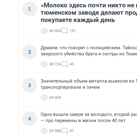
«Молоко здесь почти никто не 
1
тюменском заводе делают про
покупаете каждый день
96 504
131
Думали, что говорят с полицейским. Тайск
2
зверского убийства брата и сестры из Тюм
38 724
45
Значительный объем металла вывезли из Т
3
транспортировали и зачем
34 404
Одна вышла замуж за молодого, второй ра
4
— про перемены в жизни после 40 лет
29 988
47