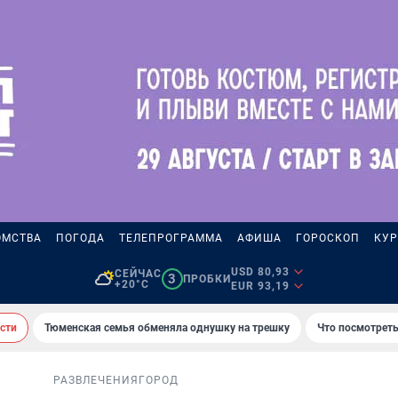
ОМСТВА
ПОГОДА
ТЕЛЕПРОГРАММА
АФИША
ГОРОСКОП
КУР
USD 80,93
СЕЙЧАС
3
ПРОБКИ
+20°C
EUR 93,19
сти
Тюменская семья обменяла однушку на трешку
Что посмотреть
РАЗВЛЕЧЕНИЯ
ГОРОД