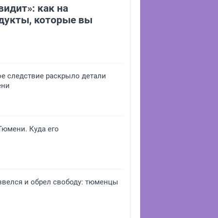
видит»: как на
дукты, которые вы
ое следствие раскрыло детали
ени
юмени. Куда его
звелся и обрел свободу: тюменцы