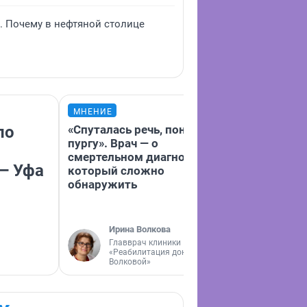
е. Почему в нефтяной столице
МНЕНИЕ
МНЕНИЕ
по
«Спуталась речь, понес
«Такой грязи 
пургу». Врач — о
видела». Как
смертельном диагнозе,
ездили на фес
— Уфа
который сложно
900 км в топ
обнаружить
кризис — кол
Ирина Волкова
Главврач клиники
Мария То
«Реабилитация доктора
Волковой»