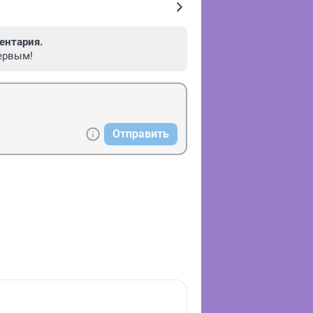
ентария.
ервым!
Отправить