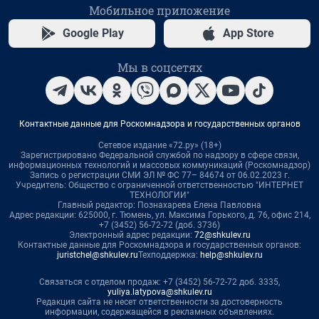
Мобильное приложение
Google Play
App Store
Мы в соцсетях
Контактные данные для Роскомнадзора и государственных органов
Сетевое издание «72.ру» (18+)
Зарегистрировано Федеральной службой по надзору в сфере связи,
информационных технологий и массовых коммуникаций (Роскомнадзор)
Запись о регистрации СМИ ЭЛ № ФС 77– 84674 от 06.02.2023 г.
Учредитель: Общество с ограниченной ответственностью "ИНТЕРНЕТ
ТЕХНОЛОГИИ"
Главный редактор: Познахарева Елена Павловна
Адрес редакции: 625000, г. Тюмень, ул. Максима Горького, д. 76, офис 214,
+7 (3452) 56-72-72 (доб. 3736)
Электронный адрес редакции:
72@shkulev.ru
Контактные данные для Роскомнадзора и государственных органов:
juristchel@shkulev.ru
Техподдержка:
help@shkulev.ru
Связаться с отделом продаж: +7 (3452) 56-72-72 доб. 3335,
yuliya.latypova@shkulev.ru
Редакция сайта не несет ответственности за достоверность
информации, содержащейся в рекламных объявлениях.