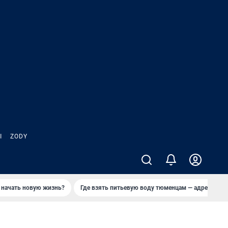
Ы
ZODY
 начать новую жизнь?
Где взять питьевую воду тюменцам — адреса