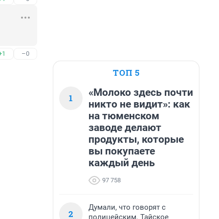
+1
–0
ТОП 5
«Молоко здесь почти
1
никто не видит»: как
на тюменском
заводе делают
продукты, которые
вы покупаете
каждый день
97 758
Думали, что говорят с
2
полицейским. Тайское