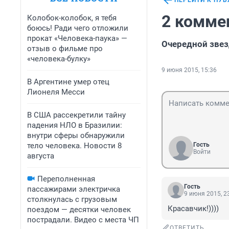
ПЕРЕЙТИ К ПУ
2 комме
Колобок-колобок, я тебя
боюсь! Ради чего отложили
прокат «Человека-паука» —
Очередной звез
отзыв о фильме про
«человека-булку»
9 июня 2015, 15:36
В Аргентине умер отец
Лионеля Месси
В США рассекретили тайну
падения НЛО в Бразилии:
внутри сферы обнаружили
тело человека. Новости 8
Гость
Войти
августа
Переполненная
Гость
пассажирами электричка
9 июня 2015, 2
столкнулась с грузовым
Красавчик!))))
поездом — десятки человек
пострадали. Видео с места ЧП
ОТВЕТИТЬ