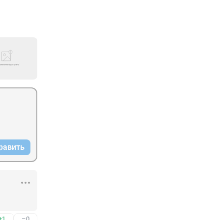
равить
+1
–0