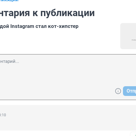
БЛИКАЦИИ
нтария к публикации
дой Instagram стал кот-хипстер
Отп
3:10