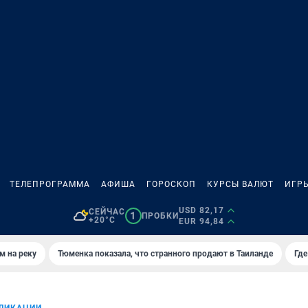
ТЕЛЕПРОГРАММА
АФИША
ГОРОСКОП
КУРСЫ ВАЛЮТ
ИГР
USD 82,17
СЕЙЧАС
1
ПРОБКИ
+20°C
EUR 94,84
м на реку
Тюменка показала, что странного продают в Таиланде
Где