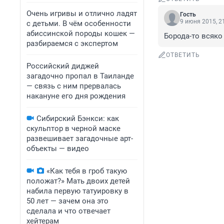
Очень игривы и отлично ладят
Гость
9 июня 2015, 2
с детьми. В чём особенности
абиссинской породы кошек —
Борода-то всяко
разбираемся с экспертом
ОТВЕТИТЬ
Российский диджей
загадочно пропал в Таиланде
— связь с ним прервалась
накануне его дня рождения
Сибирский Бэнкси: как
скульптор в черной маске
развешивает загадочные арт-
объекты — видео
«Как тебя в гроб такую
положат?» Мать двоих детей
набила первую татуировку в
50 лет — зачем она это
сделала и что отвечает
хейтерам