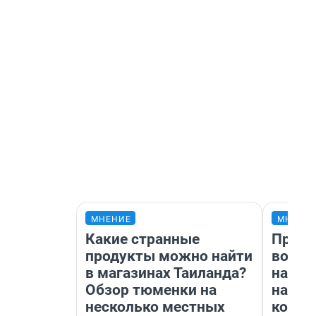
МНЕНИЕ
МНЕНИ
Какие странные
Прода
продукты можно найти
возьм
в магазинах Таиланда?
нам г
Обзор тюменки на
налог
несколько местных
косне