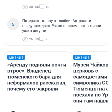
30 306
49
Потеряют голову от любви. Астрологи
5
предупреждают Раков о переменах в жизни
уже в августе
26 519
7
МНЕНИЕ
МНЕНИЕ
«Аренду подняли почти
Музей Чайковс
втрое». Владелец
церковь с
тюменского бара для
самоцветами и
неформалов рассказал,
символика ССС
почему его закрыли
Тюменцы на ав
поехали по Ура
они там нашли