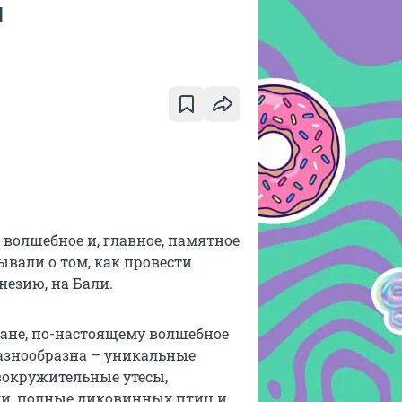
и
 волшебное и, главное, памятное
вали о том, как провести
незию, на Бали.
ане, по-настоящему волшебное
разнообразна – уникальные
вокружительные утесы,
гли, полные диковинных птиц и