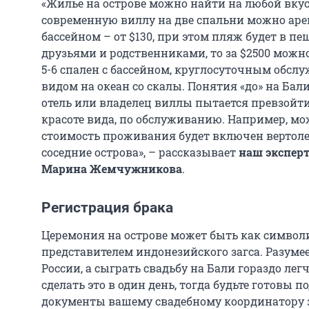
«Жилье на острове можно найти на любой вку
современную виллу на две спальни можно аренд
бассейном – от $130, при этом пляж будет в пе
друзьями и родственниками, то за $2500 можн
5-6 спален с бассейном, круглосуточным обсл
видом на океан со скалы. Понятия «до» на Ба
отель или владелец виллы пытается превзойти
красоте вида, по обслуживанию. Например, мож
стоимость проживания будет включен вертолет
соседние острова», – рассказывает
наш эксперт
Марина Жемчужникова
.
Регистрация брака
Церемония на острове может быть как символи
представителем индонезийского загса. Разумее
России, а сыграть свадьбу на Бали гораздо легч
сделать это в один день, тогда будьте готовы п
документы вашему свадебному координатору з