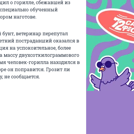
щил о горилле, сбежавшей из
л специально обученный
ором наготове.
 бунт, ветеринар перепутал
-летний пострадавший оказался в
ция на успокоительное, более
на массу двухсоткилограммового
емя человек-горилла находился в
оре он поправится. Грозит ли
, не сообщается.