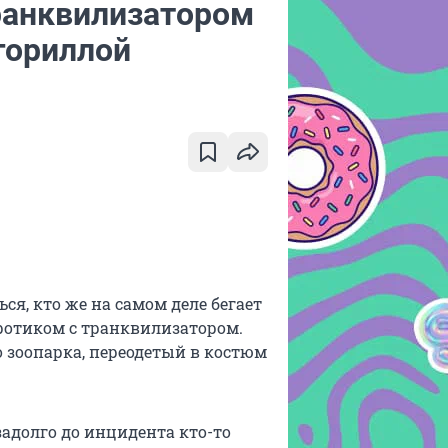
ранквилизатором
 гориллой
ся, кто же на самом деле бегает
ротиком с транквилизатором.
 зоопарка, переодетый в костюм
езадолго до инцидента кто-то