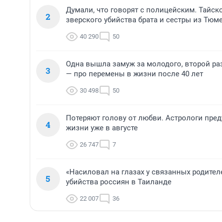
Думали, что говорят с полицейским. Тайск
2
зверского убийства брата и сестры из Тюм
40 290
50
Одна вышла замуж за молодого, второй ра
3
— про перемены в жизни после 40 лет
30 498
50
Потеряют голову от любви. Астрологи пре
4
жизни уже в августе
26 747
7
«Насиловал на глазах у связанных родител
5
убийства россиян в Таиланде
22 007
36