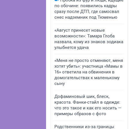
Пробка из фур и люди, идущие
по обочине: появились кадры
сразу после ДТП, где самосвал
снес надземник под Тюменью
«Август принесет новые
возможности»: Тамара Глоба
назвала, кому из знаков зодиака
улыбнется удача
«Меня не просто отменяют, меня
хотят убить»: участница «Мамы в
16» ответила на обвинения в
домогательствах к маленькому
сыну
Дофаминовый шик, блеск,
красота. Фанки-стайл в одежде:
что это такое и как его носить —
примеры образов с фото
Родственники из-за границы