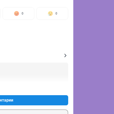
0
0
+0
–0
нтарии