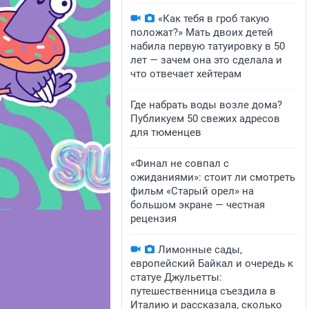
«Как тебя в гроб такую
положат?» Мать двоих детей
набила первую татуировку в 50
лет — зачем она это сделала и
что отвечает хейтерам
Где набрать воды возле дома?
Публикуем 50 свежих адресов
для тюменцев
«Финал не совпал с
ожиданиями»: стоит ли смотреть
фильм «Старый орел» на
большом экране — честная
рецензия
Лимонные сады,
европейский Байкал и очередь к
статуе Джульетты:
путешественница съездила в
Италию и рассказала, сколько