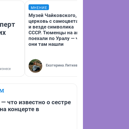
МНЕНИЕ
МНЕНИЕ
Музей Чайковского,
«Аренду подн
церковь с самоцветами
втрое». Владе
сперт
и везде символика
тюменского б
их
СССР. Тюменцы на авто
неформалов р
поехали по Уралу — что
почему его з
они там нашли
Екатерина Литкевич
Евгений 
изнесе
ЕМ
 — что известно о сестре
на концерте в