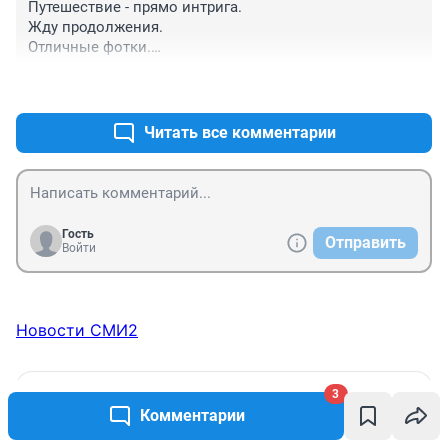
Путешествие - прямо интрига.

Жду продолжения.

Отличные фотки.

rugion.ru немного подтормаживает.
+0
–0
Читать все комментарии
Гость
Отправить
Войти
Новости СМИ2
ТОП 5
3
Комментарии
«Молоко здесь почти никто не
1