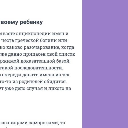
воему ребенку
тываете энциклопедии имен и
 честь греческой богини или
о каково разочарование, когда
уже давно припасен свой список
ержимой доказательной базой,
 такой последовательности.
о очереди давать имена из тех
то-то из родителей обидится.
т уже дело случая и лихого на
красавицами заморскими, то