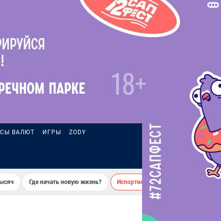
СЫ ВАЛЮТ
ИГРЫ
ZODY
тысяч
Где начать новую жизнь?
Испортил десятки машин во дворе 