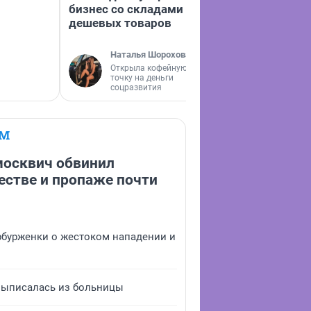
бизнес со складами
поехали по Ур
дешевых товаров
они там нашл
Наталья Шорохова
Открыла кофейную
Екатерин
точку на деньги
соцразвития
ЕМ
москвич обвинил
естве и пропаже почти
ербурженки о жестоком нападении и
выписалась из больницы