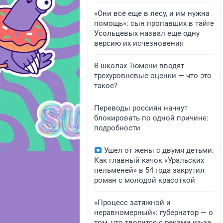
«Они всё еще в лесу, и им нужна
помощь»: сын пропавших в тайге
Усольцевых назвал еще одну
версию их исчезновения
В школах Тюмени вводят
трехуровневые оценки — что это
такое?
Переводы россиян начнут
блокировать по одной причине:
подробности
Ушел от жены с двумя детьми.
Как главный качок «Уральских
пельменей» в 54 года закрутил
роман с молодой красоткой
«Процесс затяжной и
неравномерный»: губернатор — о
том, что творится с реками из-за