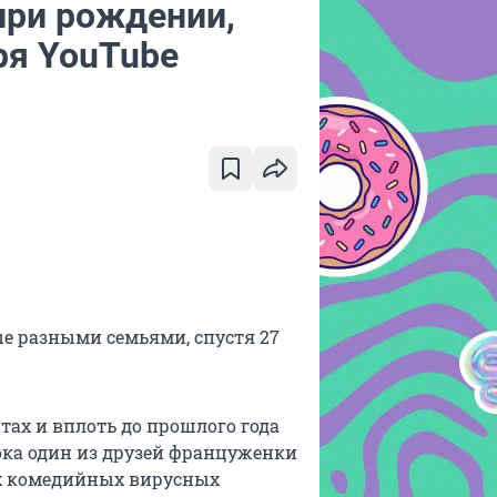
при рождении,
ря YouTube
е разными семьями, спустя 27
ах и вплоть до прошлого года
пока один из друзей француженки
их комедийных вирусных