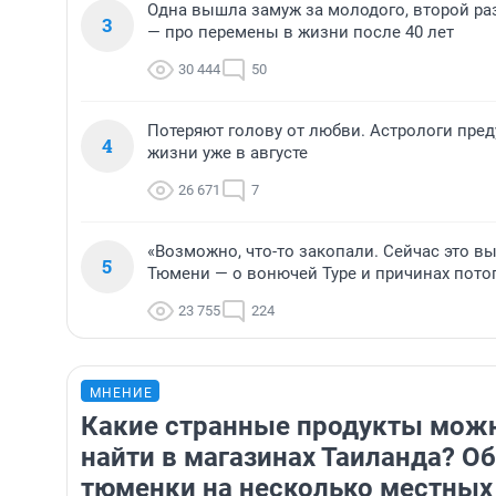
Одна вышла замуж за молодого, второй ра
3
— про перемены в жизни после 40 лет
30 444
50
Потеряют голову от любви. Астрологи пре
4
жизни уже в августе
26 671
7
«Возможно, что-то закопали. Сейчас это вы
5
Тюмени — о вонючей Туре и причинах пото
23 755
224
МНЕНИЕ
Какие странные продукты мож
найти в магазинах Таиланда? О
тюменки на несколько местных