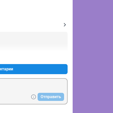
+0
–0
нтарии
Отправить