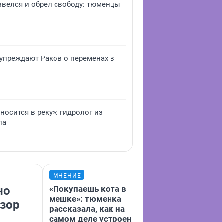
звелся и обрел свободу: тюменцы
дупреждают Раков о переменах в
носится в реку»: гидролог из
па
МНЕНИЕ
МНЕНИЕ
но
«Покупаешь кота в
Музей Чайков
мешке»: тюменка
церковь с са
бзор
рассказала, как на
и везде симв
самом деле устроен
СССР. Тюменц