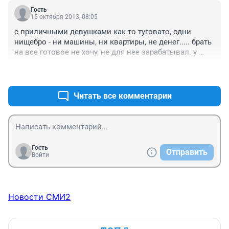
проявляла свои природные качества ..так что если 
Гость
сам не джентльмен,то рассчитывать на то ,что 
15 октября 2013, 08:05
женщина будет проявлять себя как леди не 
с приличными девушками как то туговато, одни 
стоит)вообще то понятия уже анахронизмы 
нищебро - ни машины, ни квартиры, не денег..... брать 
.))Говорить надо просто о нормальных человеческих 
на все готовое не хочу, не для нее зарабатывал. у 
отношениях, я полагаю.Написала потому, что 
кого мелкота душе так то у содержанок, которых 7 из 
заметила некую обиду на прекрасный пол в 
+0
–4
10. хотя щас и мужчины этим не брезгуют, что еще не 
некоторых комментариях( Начните с себя,мальчики!
лучше.
Читать все комментарии
Гость
Отправить
Войти
Новости СМИ2