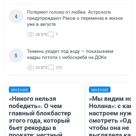
Потеряют голову от любви. Астрологи
4
предупреждают Раков о переменах в жизни
уже в августе
26 575
7
Тюмень уходит под воду — показываем
5
кадры потопа с небоскреба на ДОКе
23 872
172
МНЕНИЕ
МНЕНИЕ
«Никого нельзя
«Мы видим нов
победить». О чем
Нолана»: с как
главный блокбастер
настроем нужн
этого года, который
смотреть «Оди
бьет рекорды в
чтобы она не
прокате: честный
выглядела как