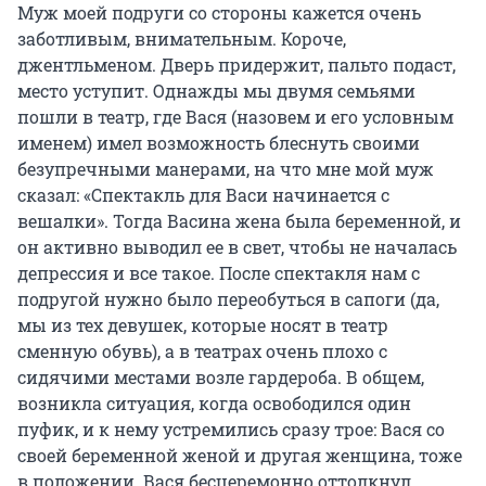
Муж моей подруги со стороны кажется очень
заботливым, внимательным. Короче,
джентльменом. Дверь придержит, пальто подаст,
место уступит. Однажды мы двумя семьями
пошли в театр, где Вася (назовем и его условным
именем) имел возможность блеснуть своими
безупречными манерами, на что мне мой муж
сказал: «Спектакль для Васи начинается с
вешалки». Тогда Васина жена была беременной, и
он активно выводил ее в свет, чтобы не началась
депрессия и все такое. После спектакля нам с
подругой нужно было переобуться в сапоги (да,
мы из тех девушек, которые носят в театр
сменную обувь), а в театрах очень плохо с
сидячими местами возле гардероба. В общем,
возникла ситуация, когда освободился один
пуфик, и к нему устремились сразу трое: Вася со
своей беременной женой и другая женщина, тоже
в положении. Вася бесцеремонно оттолкнул