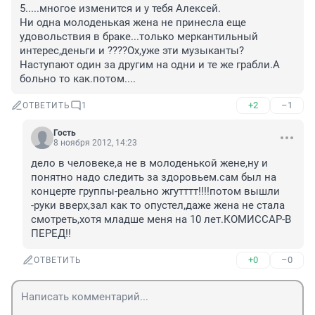
5.....многое изменится и у тебя Алексей.

Ни одна молоденькая жена не принесла еще 
удовольствия в браке...только меркантильный 
интерес,деньги и ????Ох,уже эти музыканты? 
Наступают один за другим на одни и те же грабли.А 
больно то как.потом....
+2
–1
ОТВЕТИТЬ
1
Гость
8 ноября 2012, 14:23
дело в человеке,а не в молоденькой жене,ну и 
понятно надо следить за здоровьем.сам был на 
концерте группы-реально жгутттт!!!!потом вышли 
-руки вверх,зал как то опустел,даже жена не стала 
смотреть,хотя младше меня на 10 лет.КОМИССАР-В 
ПЕРЕД!!
+0
–0
ОТВЕТИТЬ