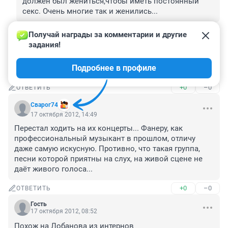
должен был жениться,чтобы иметь постоянный 
секс. Очень многие так и женились...
+0
–0
ОТВЕТИТЬ
Получай награды за комментарии и другие 
задания!
Гость
18 октября 2012, 11:10
Подробнее в профиле
ходим всей семьей на Immortal
+0
–0
ОТВЕТИТЬ
Сварог74
17 октября 2012, 14:49
Перестал ходить на их концерты... Фанеру, как 
профессиональный музыкант в прошлом, отличу 
даже самую искусную. Противно, что такая группа, 
песни которой приятны на слух, на живой сцене не 
даёт живого голоса...
+0
–0
ОТВЕТИТЬ
Гость
17 октября 2012, 08:52
Похож на Лобанова из интернов