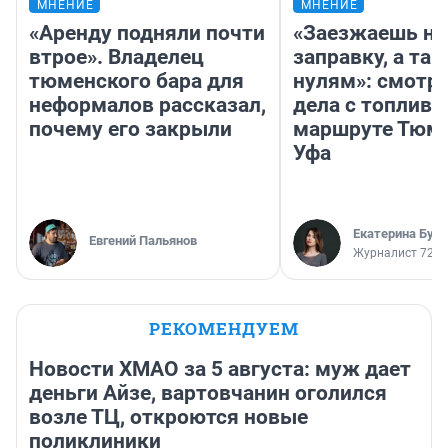
МНЕНИЕ
МНЕНИЕ
«Аренду подняли почти
«Заезжаешь на
втрое». Владелец
заправку, а там
тюменского бара для
нулям»: смотри
неформалов рассказал,
дела с топливо
почему его закрыли
маршруте Тюм
Уфа
Екатерина Бур
Евгений Пальянов
Журналист 72.R
РЕКОМЕНДУЕМ
Новости ХМАО за 5 августа: муж дает
деньги Айзе, вартовчанин оголился
возле ТЦ, откроются новые
поликлиники