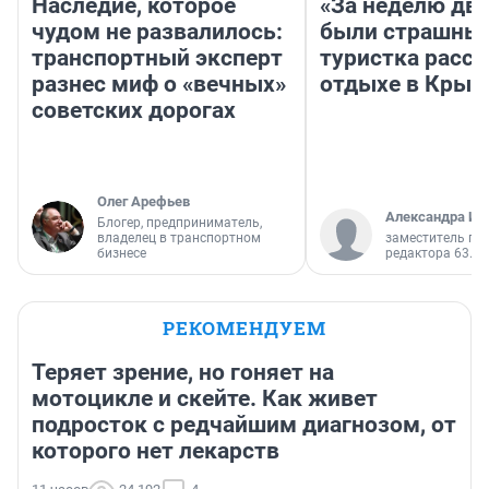
Наследие, которое
«За неделю две
чудом не развалилось:
были страшные
транспортный эксперт
туристка расск
разнес миф о «вечных»
отдыхе в Крым
советских дорогах
Олег Арефьев
Александра Ис
Блогер, предприниматель,
владелец в транспортном
заместитель гл
бизнесе
редактора 63.RU
РЕКОМЕНДУЕМ
Теряет зрение, но гоняет на
мотоцикле и скейте. Как живет
подросток с редчайшим диагнозом, от
которого нет лекарств