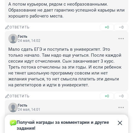
А потом курьером, рядом с необразованными. 
Образование не дает гарантию успешной карьеры или 
хорошего рабочего места.
+0
–0
ОТВЕТИТЬ
Гость
24 мая, 14:02
Мало сдать ЕГЭ и поступить в университет. Это 
только начало. Там надо еще учиться. После каждой 
сессии идут отчисления. Сын заканчивает 3 курс. 
Треть потока отчислены за эти годы. И если ребенок 
не тянет школьную программу совсем или нет 
желания учиться, то нет смысла платить эти деньги 
на репетиторов и идти в университет.
+0
–0
ОТВЕТИТЬ
Гость
24 мая, 14:01
Сначала не учатся, а потом начинают придумывать 
Получай награды за комментарии и другие 
отговорки, что, мол, без репетиторов не сдать ничего. 
задания!
Забивать на учёбу надо меньше и ученикам, и их 