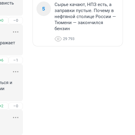
висть 
Сырье качают, НПЗ есть, а
5
заправки пустые. Почему в
нефтяной столице России —
+0
–0
Тюмени — закончился
бензин
29 793
ражает 
+6
–1
ься и 
и 
+2
–0