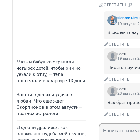
ОТВЕТИТЬ
3
signore Сirc
19 августа 2
В своём глазу
ОТВЕТИТЬ
Гость
19 августа 2
Мать и бабушка отравили
Писать научис
четырех детей, чтобы они не
уехали к отцу, — тела
ОТВЕТИТЬ
пролежали в квартире 13 дней
Гость
23 августа 2
Застой в делах и удача в
любви. Что еще ждет
Вах брат приве
Скорпионов в этом августе —
прогноз астролога
ОТВЕТИТЬ
«Год они дрались»: как
сложилась судьба мейн-кунов,