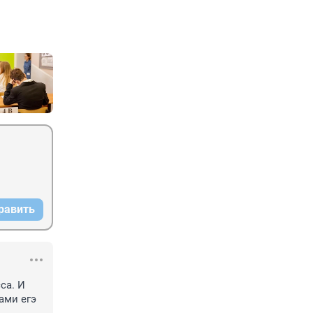
равить
а. И 
ми егэ 