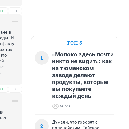
+1
–1
ане в 
оды. И 
ТОП 5
 факту 
м так 
«Молоко здесь почти
это 
1
никто не видит»: как
й 
ые-
на тюменском
 
заводе делают
продукты, которые
вы покупаете
+1
–0
каждый день
96 256
и 
ню 
Думали, что говорят с
2
полицейским. Тайское