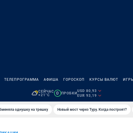
ТЕЛЕПРОГРАММА
АФИША
ГОРОСКОП
КУРСЫ ВАЛЮТ
ИГР
USD 80,93
СЕЙЧАС
0
ПРОБКИ
+21°C
EUR 93,19
бменяла однушку на трешку
Новый мост через Туру. Когда построят?