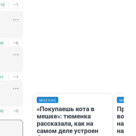
+10
–1
+0
–6
+1
–1
МНЕНИЕ
МНЕНИ
«Покупаешь кота в
Прода
+0
–0
мешке»: тюменка
возьм
рассказала, как на
нам г
самом деле устроен
налог