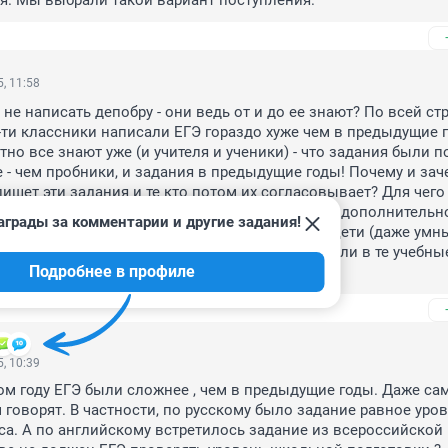
я. Мы выбрали такой вариант поступления.
, 11:58
не написать депобру - они ведь от и до ее знают? По всей стр
1-ти классники написали ЕГЭ гораздо хуже чем в предыдущие г
но все знают уже (и учителя и ученики) - что задания были по
 - чем пробники, и задания в предыдущие годы! Почему и заче
пишет эти задания и те кто потом их согласовывает? Для чего 
 вообще разве так можно, резко без открытой дополнительно
аграды за комментарии и другие задания!
й, усложнять задания ЕГЭ. Ведь очень многие дети (даже умн
получили из-за этого баллы ниже и не поступили в те учебные
Подробнее в профиле
те специальности которые хотели на бюджет!
, 10:39
том году ЕГЭ были сложнее , чем в предыдущие годы. Даже сам
 говорят. В частности, по русскому было задание равное уров
са. А по английскому встретилось задание из всероссийской 