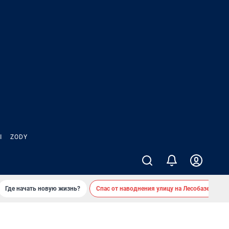
Ы
ZODY
Где начать новую жизнь?
Спас от наводнения улицу на Лесобазе
Д