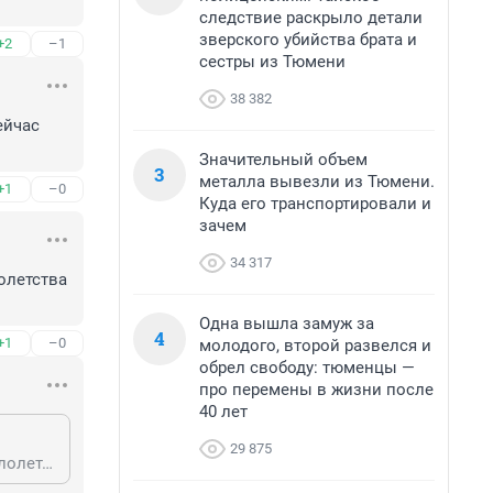
следствие раскрыло детали
зверского убийства брата и
+2
–1
сестры из Тюмени
38 382
йчас 
Значительный объем
3
металла вывезли из Тюмени.
+1
–0
Куда его транспортировали и
зачем
34 317
летства 
Одна вышла замуж за
4
+1
–0
молодого, второй развелся и
обрел свободу: тюменцы —
про перемены в жизни после
40 лет
29 875
Потому что рожаете таких. Не могут дети нацистов быть умными. Они с малолетства матерятся и оскорбляют другие народы. У них на другое ума не хватает.