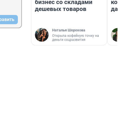
бизнес со складами
косне
дешевых товаров
даже 
равить
Наталья Шорохова
Открыла кофейную точку на
деньги соцразвития