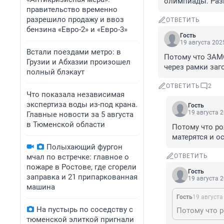
олимпиады. Раз
правительство временно
разрешило продажу и ввоз
ОТВЕТИТЬ
бензина «Евро-2» и «Евро-3»
Гость
19 августа 2025
Встали поездами метро: в
Потому что ЗАМ
Грузии и Абхазии произошел
через рамки заг
полный блэкаут
ОТВЕТИТЬ
2
Что показала независимая
экспертиза воды из-под крана.
Гость
19 августа 2
Главные новости за 5 августа
в Тюменской области
Потому что ро
матерятся и о
Полыхающий фургон
мчал по встречке: главное о
ОТВЕТИТЬ
пожаре в Ростове, где сгорели
Гость
заправка и 21 припаркованная
19 августа 2
машина
Гость
19 августа
На пустырь по соседству с
тюменской элиткой пригнали