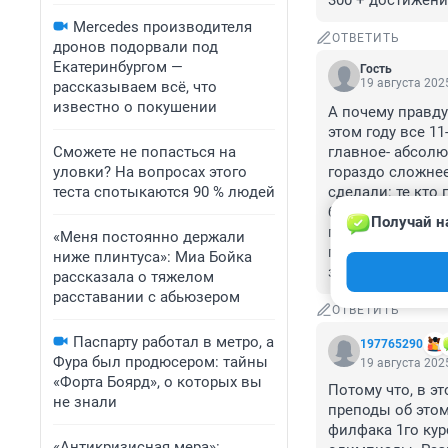
300 + достижени
Mercedes производителя
ОТВЕТИТЬ
дронов подорвали под
Екатеринбургом —
Гость
19 августа 2025
рассказываем всё, что
известно о покушении
А почему правду 
этом году все 1
Сможете не попасться на
главное- абсолют
уловки? На вопросах этого
гораздо сложнее
теста спотыкаются 90 % людей
сделали: те кто 
было сделано? И
Получай н
подготовки дете
«Меня постоянно держали
перспективные) 
ниже плинтуса»: Миа Бойка
заведения и на 
рассказала о тяжелом
расставании с абьюзером
ОТВЕТИТЬ
Паспарту работал в метро, а
197765290
Фура был продюсером: тайны
19 августа 2025
«Форта Боярд», о которых вы
Потому что, в э
не знали
преподы об этом
филфака 1го кур
«Антикризисная мера»: