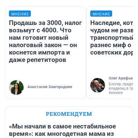
МНЕНИЕ
МНЕНИЕ
Продашь за 3000, налог
Наследие, кото
возьмут с 4000. Что
чудом не разва
нам готовит новый
транспортный 
налоговый закон — он
разнес миф о 
коснется импорта и
советских доро
даже репетиторов
Олег Арефьев
Блогер, предпри
Анастасия Завгородняя
владелец в тра
бизнесе
РЕКОМЕНДУЕМ
«Мы начали в самое нестабильное
время»: как многодетная мама из