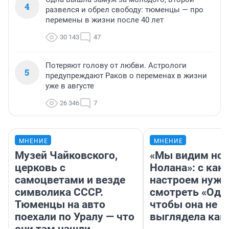
4
развелся и обрел свободу: тюменцы — про
перемены в жизни после 40 лет
30 143
47
Потеряют голову от любви. Астрологи
5
предупреждают Раков о переменах в жизни
уже в августе
26 346
7
МНЕНИЕ
МНЕНИЕ
Музей Чайковского,
«Мы видим нов
церковь с
Нолана»: с как
самоцветами и везде
настроем нужн
символика СССР.
смотреть «Оди
Тюменцы на авто
чтобы она не
поехали по Уралу — что
выглядела как