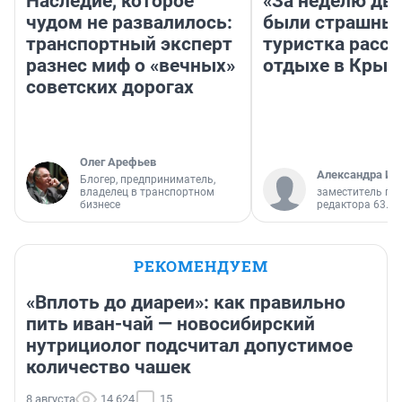
Наследие, которое
«За неделю две
чудом не развалилось:
были страшные
транспортный эксперт
туристка расск
разнес миф о «вечных»
отдыхе в Крым
советских дорогах
Олег Арефьев
Александра Ис
Блогер, предприниматель,
владелец в транспортном
заместитель гл
бизнесе
редактора 63.RU
РЕКОМЕНДУЕМ
«Вплоть до диареи»: как правильно
пить иван-чай — новосибирский
нутрициолог подсчитал допустимое
количество чашек
8 августа
14 624
15