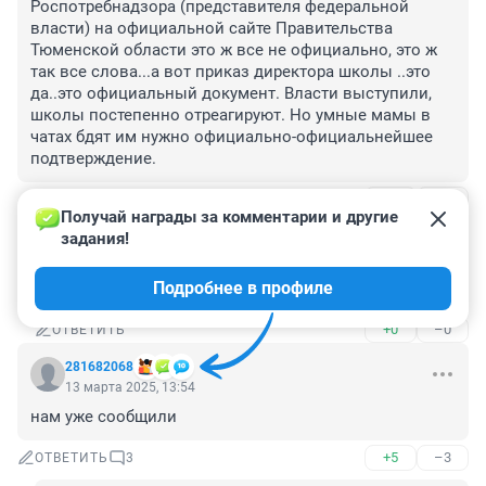
Роспотребнадзора (представителя федеральной 
власти) на официальной сайте Правительства 
Тюменской области это ж все не официально, это ж 
так все слова...а вот приказ директора школы ..это 
да..это официальный документ. Власти выступили, 
школы постепенно отреагируют. Но умные мамы в 
чатах бдят им нужно официально-официальнейшее 
подтверждение.
+8
–8
ОТВЕТИТЬ
1
Получай награды за комментарии и другие 
задания!
Гость
13 марта 2025, 20:54
Подробнее в профиле
Ха ха ха
+0
–0
ОТВЕТИТЬ
281682068
13 марта 2025, 13:54
нам уже сообщили
+5
–3
ОТВЕТИТЬ
3