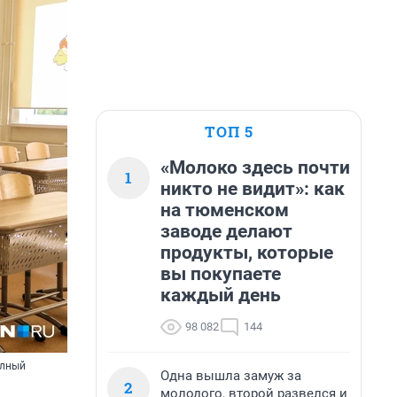
ТОП 5
«Молоко здесь почти
1
никто не видит»: как
на тюменском
заводе делают
продукты, которые
вы покупаете
каждый день
98 082
144
олный
Одна вышла замуж за
2
молодого, второй развелся и