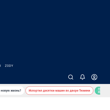
Ы
ZODY
ь новую жизнь?
Испортил десятки машин во дворе Тюмени