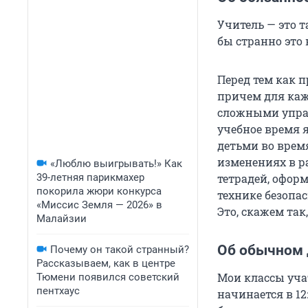
Учитель — это т
бы странно это 
Перед тем как п
причем для каж
сложными упраж
учебное время я
детьми во время
изменениях в р
«Люблю выигрывать!» Как
39-летняя парикмахер
тетрадей, офор
покорила жюри конкурса
технике безопас
«Миссис Земля — 2026» в
Это, скажем так
Малайзии
Об обычном 
Почему он такой странный?
Рассказываем, как в центре
Мои классы учат
Тюмени появился советский
пентхаус
начинается в 12