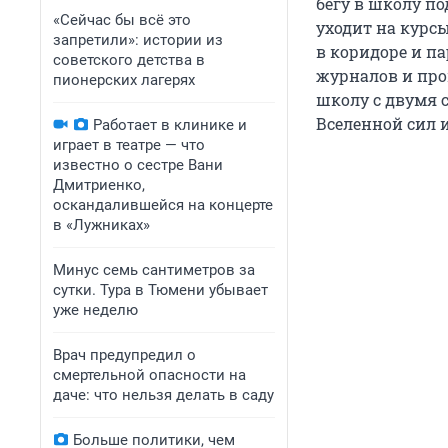
бегу в школу по
«Сейчас бы всё это
уходит на курсы
запретили»: истории из
в коридоре и п
советского детства в
журналов и пров
пионерских лагерях
школу с двумя 
Вселенной сил и
Работает в клинике и
играет в театре — что
известно о сестре Вани
Дмитриенко,
оскандалившейся на концерте
в «Лужниках»
Минус семь сантиметров за
сутки. Тура в Тюмени убывает
уже неделю
Врач предупредил о
смертельной опасности на
даче: что нельзя делать в саду
Больше политики, чем