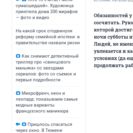
Источник: 
Наталья Бур
сумасшедшей». Художница
приютила дома 200 жирафов
Обязанностей у 
— фото и видео
сосчитать. Рук
которой достиг
На какой срок отодвинули
ночи субботы н
реформу семейной ипотеки: в
правительстве назвали риски
Людей, не имею
увлекается и к
Как снимают детективный
условиях (да е
триллер про «свинцового
продолжать ра
маньяка» со звездами
сериалов: фото со съемок и
первые подробности
Микрофренч, неон и
леопард: показываем самые
модные варианты
французского маникюра
Пришлось спасаться
через окно. В Тюмени