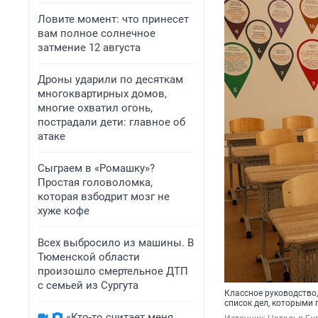
Ловите момент: что принесет
вам полное солнечное
затмение 12 августа
Дроны ударили по десяткам
многоквартирных домов,
многие охватил огонь,
пострадали дети: главное об
атаке
Сыграем в «Ромашку»?
Простая головоломка,
которая взбодрит мозг не
хуже кофе
Всех выбросило из машины. В
Тюменской области
произошло смертельное ДТП
с семьей из Сургута
Классное руководство,
список дел, которыми
«Кто-то считает меня