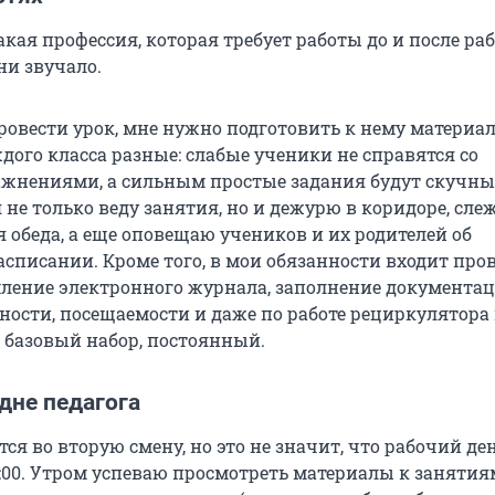
акая профессия, которая требует работы до и после раб
ни звучало.
ровести урок, мне нужно подготовить к нему материа
дого класса разные: слабые ученики не справятся со
нениями, а сильным простые задания будут скучны
 не только веду занятия, но и дежурю в коридоре, слеж
 обеда, а еще оповещаю учеников и их родителей об
асписании. Кроме того, в мои обязанности входит про
мление электронного журнала, заполнение документа
ности, посещаемости и даже по работе рециркулятора 
, базовый набор, постоянный.
дне педагога
ся во вторую смену, но это не значит, что рабочий де
:00. Утром успеваю просмотреть материалы к занятиям