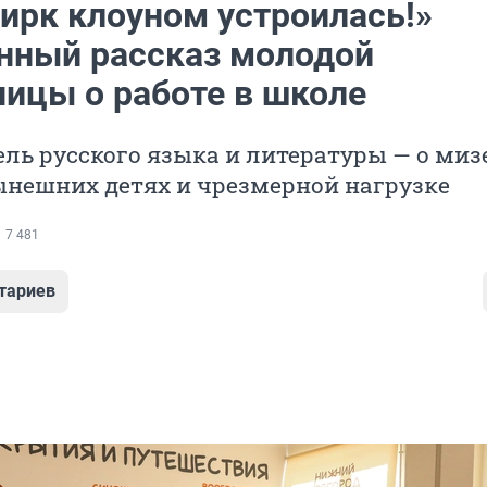
цирк клоуном устроилась!»
нный рассказ молодой
ницы о работе в школе
ль русского языка и литературы — о миз
ынешних детях и чрезмерной нагрузке
7 481
тариев