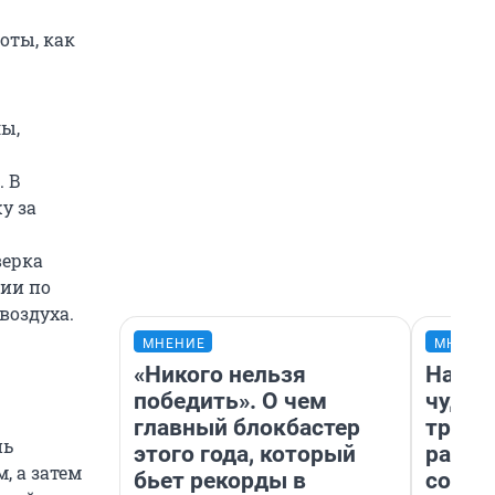
оты, как
лы,
. В
у за
верка
ции по
воздуха.
МНЕНИЕ
МНЕНИ
«Никого нельзя
Насле
победить». О чем
чудом
главный блокбастер
транс
нь
этого года, который
разне
, а затем
бьет рекорды в
совет