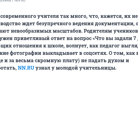
ухина / NN.RU
современного учителя так много, что, кажется, их не
оводство ждет безупречного ведения документации,
ают невообразимых масштабов. Родителям учеников 
ужен приветливый ответ на вопрос «Что вы задали 7 „
щих отношения к школе, волнует, как педагог выгля
акие фотографии выкладывает в соцсетях. О том, как 
ще и за весьма скромную плату) не падать духом и
ботать,
NN.RU
узнал у молодой учительницы.