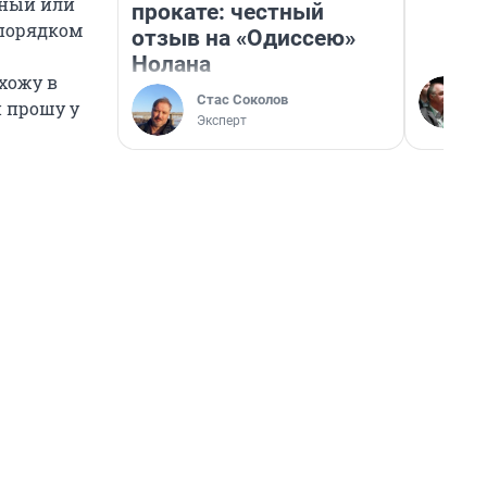
чный или
прокате: честный
 порядком
отзыв на «Одиссею»
Нолана
 хожу в
Стас Соколов
и прошу у
Эксперт