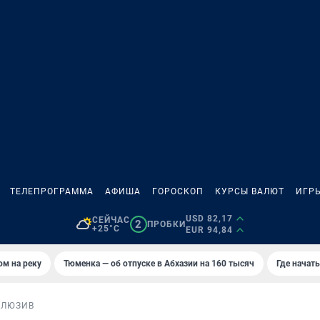
ТЕЛЕПРОГРАММА
АФИША
ГОРОСКОП
КУРСЫ ВАЛЮТ
ИГР
USD 82,17
СЕЙЧАС
2
ПРОБКИ
+25°C
EUR 94,84
ом на реку
Тюменка — об отпуске в Абхазии на 160 тысяч
Где начат
КЛЮЗИВ