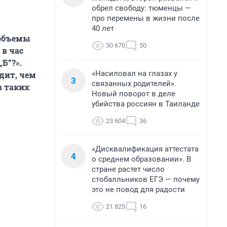
обрел свободу: тюменцы —
про перемены в жизни после
40 лет
 объемы
30 670
50
в час
Б“?».
«Насиловал на глазах у
дит, чем
3
связанных родителей».
в таких
Новый поворот в деле
убийства россиян в Таиланде
23 604
36
«Дисквалификация аттестата
4
о среднем образовании». В
стране растет число
стобалльников ЕГЭ — почему
это не повод для радости
21 825
16