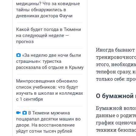
медицины? Что за ковидные
тайны обнаружились в
дневниках доктора Фаучи
Какой будет погода в Тюмени
на следующей неделе —
прогноз
Иногда бывают 
«За неделю две ночи были
тренировочного
страшные»: туристка
этого, необходи
рассказала об отдыхе в Крыму
телефон сразу, 
только себе: пр
Минпросвещения обновило
список учебников: что будут
изучать в школах и колледжах
О бумажной 
с 1 сентября
Бумажной волок
В Тюмени мужчина
данные о родит
поцарапал десятки машин во
график оценочн
дворе. На восстановление
техники безопа
уйдут сотни тысяч рублей