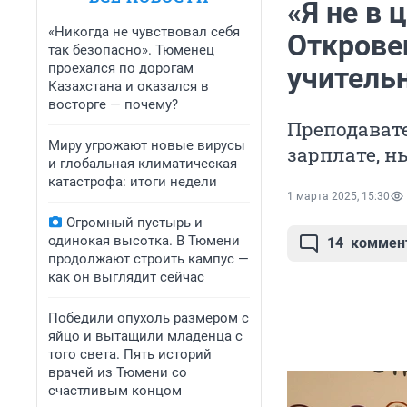
«Я не в 
«Никогда не чувствовал себя
Открове
так безопасно». Тюменец
проехался по дорогам
учитель
Казахстана и оказался в
восторге — почему?
Преподавате
Миру угрожают новые вирусы
зарплате, н
и глобальная климатическая
катастрофа: итоги недели
1 марта 2025, 15:30
Огромный пустырь и
одинокая высотка. В Тюмени
14
коммен
продолжают строить кампус —
как он выглядит сейчас
Победили опухоль размером с
яйцо и вытащили младенца с
того света. Пять историй
врачей из Тюмени со
счастливым концом