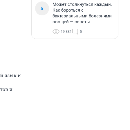
Может столкнуться каждый.
5
Как бороться с
бактериальными болезнями
овощей — советы
19 881
5
ий язык и
тов и