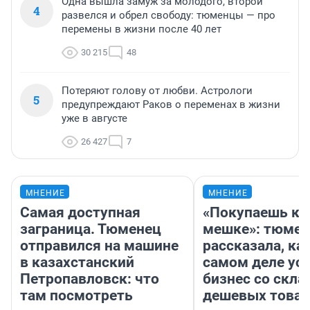
Одна вышла замуж за молодого, второй
4
развелся и обрел свободу: тюменцы — про
перемены в жизни после 40 лет
30 215
48
Потеряют голову от любви. Астрологи
5
предупреждают Раков о переменах в жизни
уже в августе
26 427
7
МНЕНИЕ
МНЕНИЕ
Самая доступная
«Покупаешь ко
заграница. Тюменец
мешке»: тюмен
отправился на машине
рассказала, как
в казахстанский
самом деле ус
Петропавловск: что
бизнес со скл
там посмотреть
дешевых това