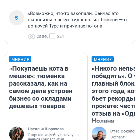
«Возможно, что-то закопали. Сейчас это
5
выносится в реку»: гидролог из Тюмени — о
вонючей Туре и причинах потопа
23 840
224
МНЕНИЕ
МНЕНИЕ
«Покупаешь кота в
«Никого нельз
мешке»: тюменка
победить». О ч
рассказала, как на
главный блокб
самом деле устроен
этого года, ко
бизнес со складами
бьет рекорды 
дешевых товаров
прокате: честн
отзыв на «Оди
Нолана
Наталья Шорохова
Стас Соколов
Открыла кофейную точку на
Эксперт
деньги соцразвития