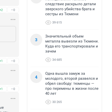
следствие раскрыло детали
зверского убийства брата и
+2
–0
сестры из Тюмени
39 615
Значительный объем
3
металла вывезли из Тюмени.
Куда его транспортировали и
зачем
34 685
+1
–0
Одна вышла замуж за
4
молодого, второй развелся и
обрел свободу: тюменцы —
про перемены в жизни после
+1
–0
40 лет
30 265
ые 