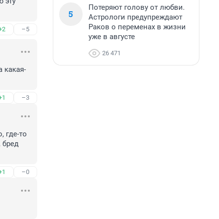
 эту 
Потеряют голову от любви.
5
Астрологи предупреждают
Раков о переменах в жизни
+2
–5
уже в августе
26 471
 какая-
+1
–3
 где-то 
 бред 
+1
–0