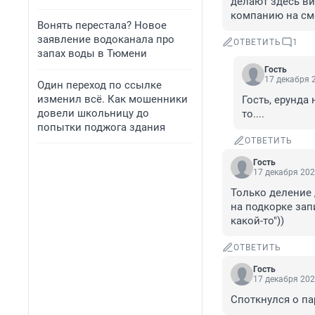
делают здесь ви
компанию на сме
Вонять перестала? Новое
заявление водоканала про
ОТВЕТИТЬ
1
запах воды в Тюмени
Гость
17 декабря 2
Один переход по ссылке
изменил всё. Как мошенники
Гость, ерунда
довели школьницу до
то....
попытки поджога здания
ОТВЕТИТЬ
Гость
17 декабря 202
Только деление 
на подкорке запи
какой-то"))
ОТВЕТИТЬ
Гость
17 декабря 202
Споткнулся о па