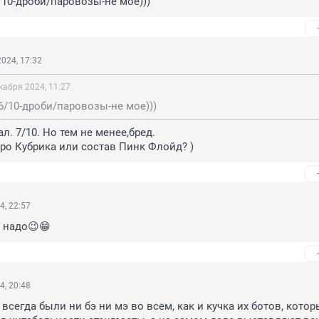
/10-дроби/паровозы-не мое)))
024, 17:32
кабря 2024, 11:27
6/10-дроби/паровозы-не мое)))
ал. 7/10. Но тем не менее,бред.

ро Кубрика или состав Пинк Флойд? )
4, 22:57
 надо😉😁
4, 20:48
 всегда были ни бэ ни мэ во всем, как и кучка их ботов, котор