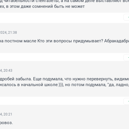
д читабельности стенгазеты, а на самом деле выставляют всю
х, в этом даже сомнений быть не может
024, 21:38
 на постном масле Кто эти вопросы придумывает? Абракадабра
4, 20:43
дробей забыла. Еще подумала, что нужно перевернуть, видимо,
салось в начальной школе:))), но потом подумала, "да, ладно,
4, 20:21
ровоз.