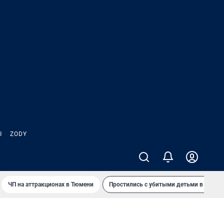
Ы
ZODY
ЧП на аттракционах в Тюмени
Простились с убитыми детьми в Таила