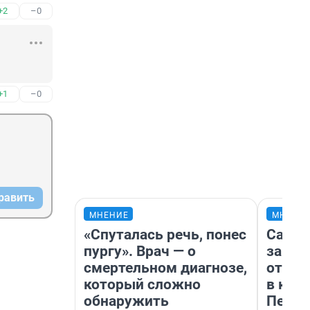
+2
–0
+1
–0
равить
МНЕНИЕ
МНЕНИ
«Спуталась речь, понес
Самая
пургу». Врач — о
загра
смертельном диагнозе,
отпра
который сложно
в каз
обнаружить
Петро