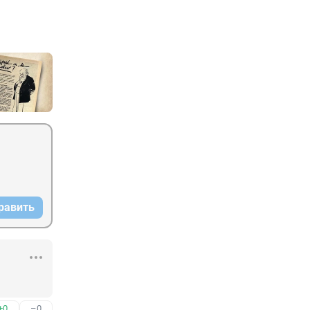
равить
+0
–0