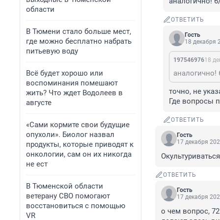
аналогично! 6
области
ОТВЕТИТЬ
В Тюмени стало больше мест,
Гость
где можно бесплатно набрать
18 декабря 2
питьевую воду
197546976
18 де
Всё будет хорошо или
аналогично! 
воспоминания помешают
точно, не указ
жить? Что ждет Водолеев в
Где вопросы п
августе
ОТВЕТИТЬ
«Сами кормите свои будущие
опухоли». Биолог назвал
Гость
17 декабря 202
продукты, которые приводят к
онкологии, сам он их никогда
Окультуриваться
не ест
ОТВЕТИТЬ
В Тюменской области
Гость
ветерану СВО помогают
17 декабря 202
восстановиться с помощью
о чем вопрос, 72
VR