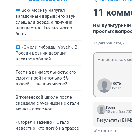
ПЕРЕЙТИ К ПУ
11 комм
Всю Москву напугал
загадочный взрыв: его звук
слышали везде, а причина
Вы культурный ч
неизвестна. Что это могло
простых вопрос
быть
17 декабря 2024, 20:00
«Смели гибриды Voyah». В
России возник дефицит
электромобилей
Тест на внимательность: его
смогут пройти только 5%
людей — вы в их числе?
Гость
Войти
В тюменской школе после
скандала с ученицей не стали
Гость
менять дресс-код
18 декабря 202
Результаты ЕНЧУ,
«Сгорели заживо». Стало
известно, кто погиб на трассе
ОТВЕТИТЬ