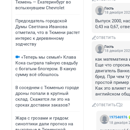
Тюмень — Екатеринбург во
вспыхнувшем Chevrolet
Гость
18 декабря 202
Председатель городской
Выпуск 2000, нас
Думы Светлана Иванова
0,43 на 0,67, отве
отметила, что в Тюмени растет
интерес к деревянному
ОТВЕТИТЬ
зодчеству
Гость
18 декабря 202
«Теперь мы семья!» Клава
как математика 
Кока сыграла тайную свадьбу
Еще что спросим 
с богатым блогером. В какую
двигатель Ванкеля
сумму всё обошлось
бред. При чем тут
простой пример -
В соседнем с Тюменью городе
Как это влияет н
дроны попали в крупный
английском обща
склад. Скажется ли это на
сроках доставки заказов?
ОТВЕТИТЬ
2
197546976
Жара с грозами и градом:
18 декабря 2
синоптики дали прогноз на
выходные в Тюменской