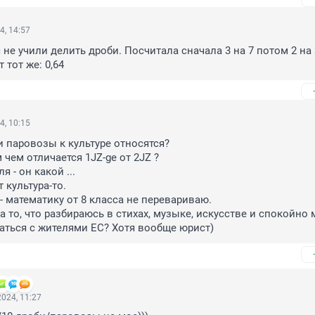
4, 14:57
 не учили делить дроби. Посчитала сначала 3 на 7 потом 2 на 3
т тот же: 0,64
4, 10:15
и паровозы к культуре относятся?

чем отличается 1JZ-ge от 2JZ ?

 - он какой ... 

 культура-то.

 математику от 8 класса не перевариваю. 

а то, что разбираюсь в стихах, музыке, искусстве и спокойно м
ться с жителями ЕС? Хотя вообще юрист)
024, 11:27