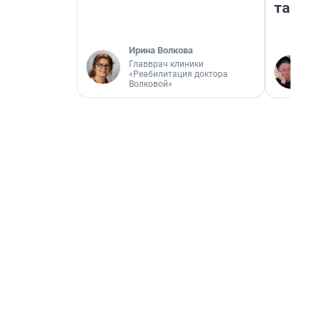
там п
Ирина Волкова
Главврач клиники
«Реабилитация доктора
Волковой»