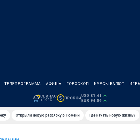
ТЕЛЕПРОГРАММА
АФИША
ГОРОСКОП
КУРСЫ ВАЛЮТ
ИГР
USD 81,41
СЕЙЧАС
5
ПРОБКИ
+19°C
EUR 94,06
еку
Открыли новую развязку в Тюмени
Где начать новую жизнь?