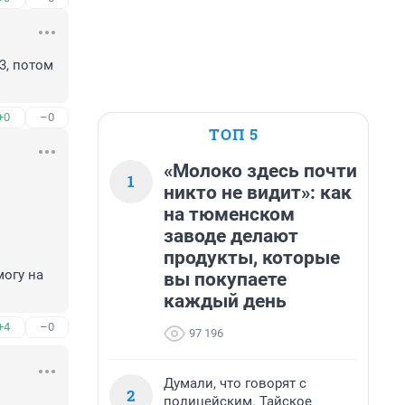
, потом 
+0
–0
ТОП 5
«Молоко здесь почти
1
никто не видит»: как
на тюменском
заводе делают
продукты, которые
огу на 
вы покупаете
каждый день
+4
–0
97 196
Думали, что говорят с
2
полицейским. Тайское