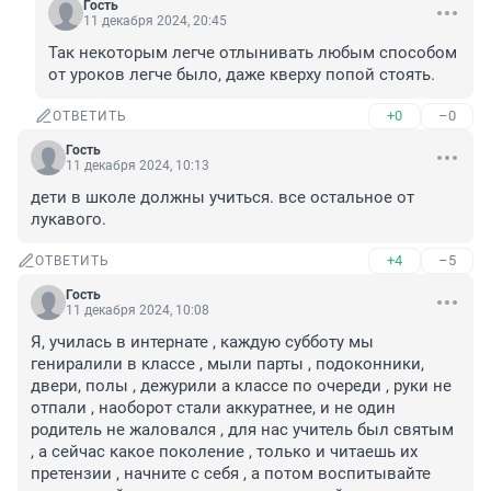
Гость
11 декабря 2024, 20:45
Так некоторым легче отлынивать любым способом 
от уроков легче было, даже кверху попой стоять.
+0
–0
ОТВЕТИТЬ
Гость
11 декабря 2024, 10:13
дети в школе должны учиться. все остальное от 
лукавого.
+4
–5
ОТВЕТИТЬ
Гость
11 декабря 2024, 10:08
Я, училась в интернате , каждую субботу мы 
гениралили в классе , мыли парты , подоконники, 
двери, полы , дежурили а классе по очереди , руки не 
отпали , наоборот стали аккуратнее, и не один 
родитель не жаловался , для нас учитель был святым 
, а сейчас какое поколение , только и читаешь их 
претензии , начните с себя , а потом воспитывайте 