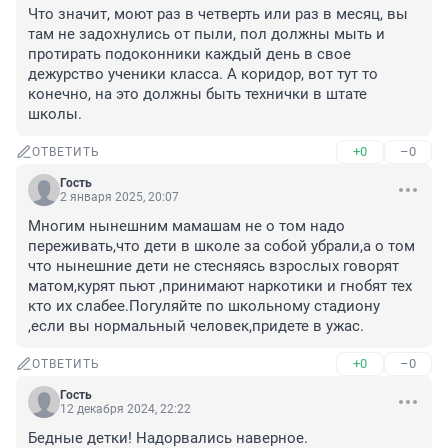
Что значит, моют раз в четверть или раз в месяц, вы 
там не задохнулись от пыли, пол должны мыть и 
протирать подоконники каждый день в свое 
дежурство ученики класса. А коридор, вот тут то 
конечно, на это должны быть технички в штате 
школы.
+0
–0
ОТВЕТИТЬ
Гость
2 января 2025, 20:07
Многим нынешним мамашам не о том надо 
переживать,что дети в школе за собой убрали,а о том 
что нынешние дети не стесняясь взрослых говорят 
матом,курят пьют ,принимают наркотики и гнобят тех 
кто их слабее.Погуляйте по школьному стадиону 
,если вы нормальный человек,придете в ужас.
+0
–0
ОТВЕТИТЬ
Гость
12 декабря 2024, 22:22
Бедные детки! Надорвались наверное.