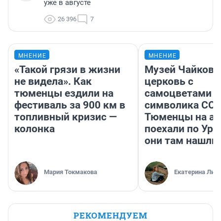
уже в августе
26 396
7
МНЕНИЕ
МНЕНИЕ
«Такой грязи в жизни
Музей Чайковс
не видела». Как
церковь с
тюменцы ездили на
самоцветами и
фестиваль за 900 км в
символика ССС
топливный кризис —
Тюменцы на ав
колонка
поехали по Ура
они там нашли
Мария Токмакова
Екатерина Лит
РЕКОМЕНДУЕМ