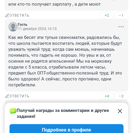
или кто-то получает зарплату , а дети моют
+2
–1
ОТВЕТИТЬ
Гость
11 декабря 2024, 16:10
Как же бесят эти тупые свиноматки, радовались бы, 
что школа пытается воспитать людей, которые будут 
уважать чужой труд: когда сам моешь, начинаешь 
понимать, что гадить не хорошо. Но увы и ах, от 
осинки не родятся апельсинки! Мы на морковку 
ездили с 5 класса, отрабатывали летом часы, 
предмет был ОПТ-общественно-полезный труд. И это 
было здорово! А сейчас..просто противно, одни 
потребители.
+4
–2
ОТВЕТИТЬ
Гость
11 декабря 2024, 15:14
Получай награды за комментарии и другие 
задания!
Видимо эта мать , сама в школе ничего не делала,вот 
и ноет из-за этого!!!...мы и класс мыли и коридор и 
Подробнее в профиле
ничего, никто не рассыпался!