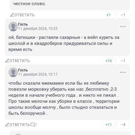
честное слово.
+1
–1
ОТВЕТИТЬ
Гость
11 декабря 2024, 10:25
ой, батюшки - растаяли сахарные - а вейп курить за 
школой и в квадроберов придуриваться силы и 
время есть
+16
–1
ОТВЕТИТЬ
Гость
11 декабря 2024, 10:17
чтобы сказали яжемамки если бы ее любимку 
повезли морковку убирать как нас ,бесплатно ,2-3 
недели в начале учебного года . и никто не пикал . 
Про такие мелочи как уборки в классе , территории 
школы вообще молчу , было стыдно отказаться и 
быть белоручкой .
+11
–4
ОТВЕТИТЬ
1