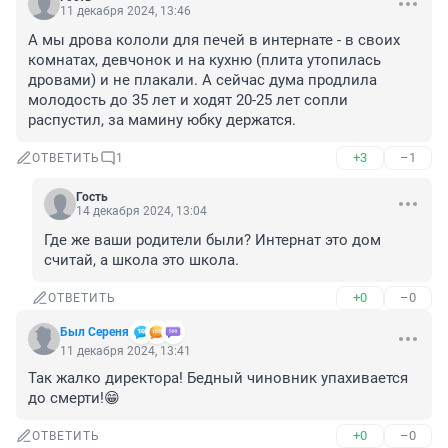
11 декабря 2024, 13:46
А мы дрова кололи для печей в интернате - в своих 
комнатах, девчонок и на кухню (плита утопилась 
дровами) и не плакали. А сейчас дума продлила 
молодость до 35 лет и ходят 20-25 лет сопли 
распустил, за мамину юбку держатся.
+3
–1
ОТВЕТИТЬ
1
Гость
14 декабря 2024, 13:04
Где же ваши родители были? Интернат это дом 
считай, а школа это школа.
+0
–0
ОТВЕТИТЬ
Был Сереня
11 декабря 2024, 13:41
Так жалко директора! Бедный чиновник упахивается 
до смерти!😁
+0
–0
ОТВЕТИТЬ