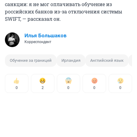
санкции: я не мог оплачивать обучение из
российских банков из-за отключения системы
SWIFT, — рассказал он.
Илья Большаков
Корреспондент
Обучение за границей
Ирландия
Английский язык
П
0
2
0
0
0