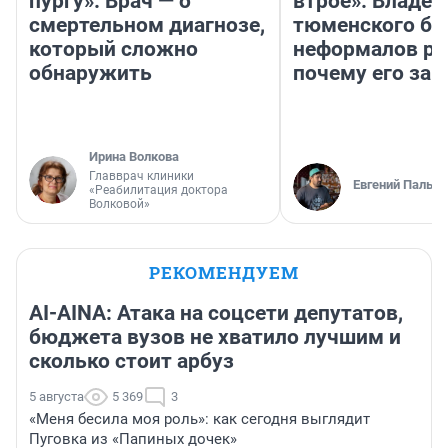
пургу». Врач — о
втрое». Владел
смертельном диагнозе,
тюменского ба
который сложно
неформалов ра
обнаружить
почему его за
Ирина Волкова
Главврач клиники
Евгений Пальян
«Реабилитация доктора
Волковой»
РЕКОМЕНДУЕМ
AI-AINA: Атака на соцсети депутатов,
бюджета вузов не хватило лучшим и
сколько стоит арбуз
5 августа
5 369
3
«Меня бесила моя роль»: как сегодня выглядит
Пуговка из «Папиных дочек»