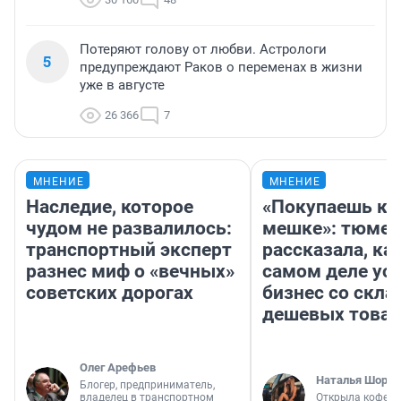
Потеряют голову от любви. Астрологи
5
предупреждают Раков о переменах в жизни
уже в августе
26 366
7
МНЕНИЕ
МНЕНИЕ
Наследие, которое
«Покупаешь ко
чудом не развалилось:
мешке»: тюмен
транспортный эксперт
рассказала, как
разнес миф о «вечных»
самом деле ус
советских дорогах
бизнес со скл
дешевых това
Олег Арефьев
Наталья Шорох
Блогер, предприниматель,
владелец в транспортном
Открыла кофейн