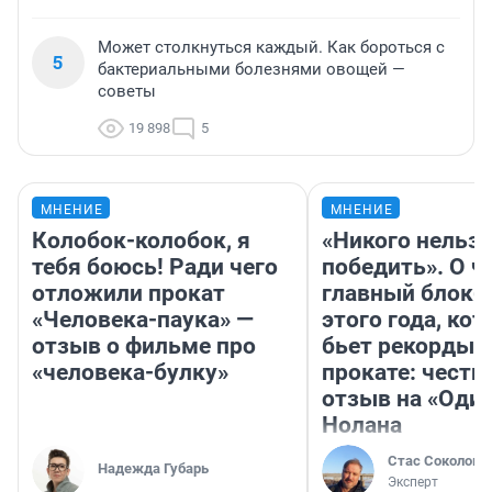
Может столкнуться каждый. Как бороться с
5
бактериальными болезнями овощей —
советы
19 898
5
МНЕНИЕ
МНЕНИЕ
Колобок-колобок, я
«Никого нельз
тебя боюсь! Ради чего
победить». О ч
отложили прокат
главный блокб
«Человека-паука» —
этого года, ко
отзыв о фильме про
бьет рекорды 
«человека-булку»
прокате: честн
отзыв на «Оди
Нолана
Стас Соколов
Надежда Губарь
Эксперт