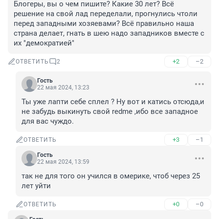
Блогеры, вы о чем пишите? Какие 30 лет? Всё 
решение на свой лад переделали, прогнулись чтоли 
перед западными хозяевами? Всё правильно наша 
страна делает, гнать в шею надо западников вместе с 
их "демократией"
+2
–2
ОТВЕТИТЬ
2
Гость
22 мая 2024, 13:23
Ты уже лапти себе сплел ? Ну вот и катись отсюда,и 
не забудь выкинуть свой redme ,ибо все западное 
для вас чуждо.
+3
–1
ОТВЕТИТЬ
Гость
22 мая 2024, 13:59
так не для того он учился в омерике, чтоб через 25 
лет уйти
+0
–0
ОТВЕТИТЬ