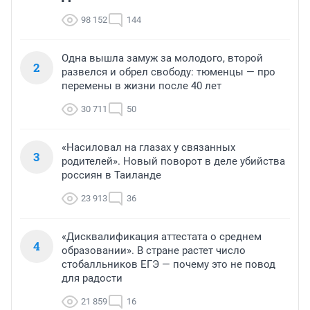
98 152
144
Одна вышла замуж за молодого, второй
2
развелся и обрел свободу: тюменцы — про
перемены в жизни после 40 лет
30 711
50
«Насиловал на глазах у связанных
3
родителей». Новый поворот в деле убийства
россиян в Таиланде
23 913
36
«Дисквалификация аттестата о среднем
4
образовании». В стране растет число
стобалльников ЕГЭ — почему это не повод
для радости
21 859
16