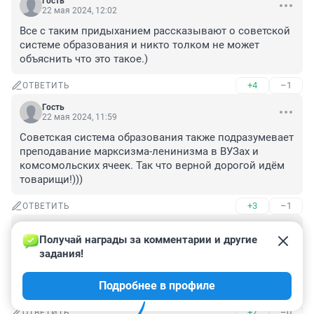
Гость
22 мая 2024, 12:02
Все с таким придыханием рассказывают о советской 
системе образования и никто толком не может 
объяснить что это такое.)
+4
–1
ОТВЕТИТЬ
Гость
22 мая 2024, 11:59
Советская система образования также подразумевает 
преподавание марксизма-ленинизма в ВУЗах и 
комсомольских ячеек. Так что верной дорогой идём 
товарищи!)))
+3
–1
ОТВЕТИТЬ
Гость
22 мая 2024, 11:43
Получай награды за комментарии и другие 
задания!
К советской системе уже ничего не вернется. Всё что 
сделают, это развалят систему образования 
Подробнее в профиле
полностью.
+7
–0
ОТВЕТИТЬ