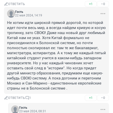
+1
–0
ОТВЕТИТЬ
Гость
22 мая 2024, 14:19
Не хотим идти широкой прямой дорогой, по которой 
идет почти весь мир, а всегда найдем кривую и косую 
тропинку, зато СВОЮ! Даже наш новый друг любимый 
Китай нам не указ. Хотя Китай формально не 
присоединился к Болонской системе, но почти 
полностью скопировал ее: там те же бакалавриат, 
магистратура, аспирантура. А к тому же каждый пятый 
китайский студент учится в каком-нибудь западном 
университете. Но у нас каждый чиновник хочет 
оставить свой след в "истории". Но когда придет 
другой министр образования, придумаем еще какую-
нибудь СВОЮ систему. А пока догоним и перегоним 
Монако и Сан-Марино - единственные европейские 
страны не в Болонской системе .
+1
–0
ОТВЕТИТЬ
1
Гость
23 мая 2024, 08:31