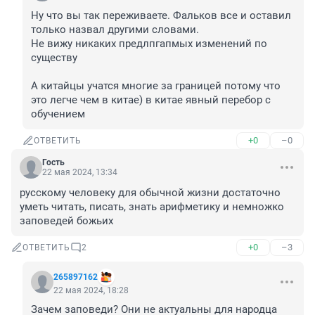
Ну что вы так переживаете. Фальков все и оставил 
только назвал другими словами.

Не вижу никаких предлпгапмых изменений по 
существу

А китайцы учатся многие за границей потому что 
это легче чем в китае) в китае явный перебор с 
обучением
+0
–0
ОТВЕТИТЬ
Гость
22 мая 2024, 13:34
русскому человеку для обычной жизни достаточно 
уметь читать, писать, знать арифметику и немножко 
заповедей божьих
+0
–3
ОТВЕТИТЬ
2
265897162
22 мая 2024, 18:28
Зачем заповеди? Они не актуальны для народца 