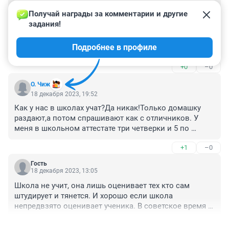
Гость
19 декабря 2023, 06:56
Получай награды за комментарии и другие 
задания!
Нечего думать, верните советскую десятилетку и 
систему образования. Экзамен глаза в глаза, убрать 
Подробнее в профиле
все тестилки. Они бесполезны. Сейчас образование в 
России очень низкосортной. ЕГЭ проблем только 
+0
–0
добавило.
О. Чиж
18 декабря 2023, 19:52
Как у нас в школах учат?Да никак!Только домашку 
раздают,а потом спрашивают как с отличников. У 
меня в школьном аттестате три четверки и 5 по 
музыке,остальные тройки.ПТУ закончила без троек. 
+1
–0
Институт с красным дипломом. Итог- Школа вообще 
не показатель!
Гость
18 декабря 2023, 13:05
Школа не учит, она лишь оценивает тех кто сам 
штудирует и тянется. И хорошо если школа 
непредвзято оценивает ученика. В советское время 
которое сейчас приводят как сплошной позитив 
+2
–0
была масса случаев травли со стороны 