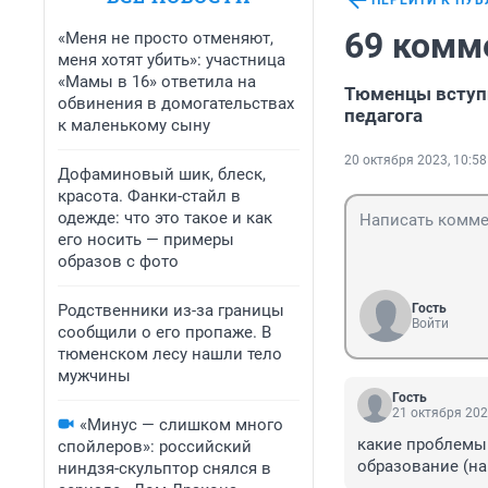
ПЕРЕЙТИ К ПУ
69 комм
«Меня не просто отменяют,
меня хотят убить»: участница
«Мамы в 16» ответила на
Тюменцы вступи
обвинения в домогательствах
педагога
к маленькому сыну
20 октября 2023, 10:58
Дофаминовый шик, блеск,
красота. Фанки-стайл в
одежде: что это такое и как
его носить — примеры
образов с фото
Родственники из-за границы
Гость
Войти
сообщили о его пропаже. В
тюменском лесу нашли тело
мужчины
Гость
21 октября 202
«Минус — слишком много
какие проблемы!
спойлеров»: российский
образование (на
ниндзя-скульптор снялся в