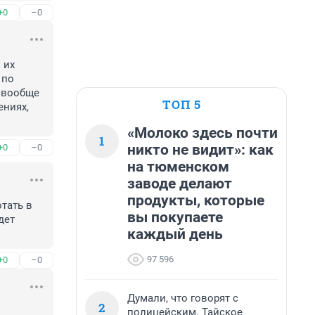
+0
–0
их 
по 
 вообще 
ТОП 5
ниях, 
«Молоко здесь почти
1
никто не видит»: как
+0
–0
на тюменском
заводе делают
продукты, которые
ать в 
вы покупаете
ет 
каждый день
97 596
+0
–0
Думали, что говорят с
2
полицейским. Тайское