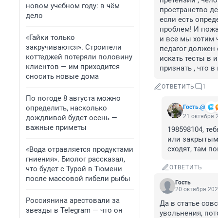
претензии , чел
новом учебном году: в чём
пространство де
дело
если есть опреде
проблем! И пожа
«Гайки только
и все мы хотим 
закручиваются». Строители
педагог должен 
коттеджей потеряли половину
искать тесты в 
клиентов — им приходится
признать , что в
сносить новые дома
ОТВЕТИТЬ
1
По погоде 8 августа можно
определить, насколько
Гость.@
21 октября 2
дождливой будет осень —
важные приметы
198598104, те
или закрытым!
сходят, там по
«Вода отравляется продуктами
гниения». Биолог рассказал,
ОТВЕТИТЬ
что будет с Турой в Тюмени
после массовой гибели рыбы
Гость
20 октября 202
Россиянина арестовали за
Да в статье совс
звезды в Telegram — что он
увольнения, пот