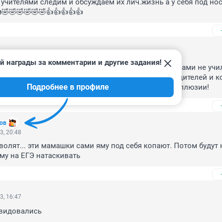
учителями следим и обсуждаем их лич.жизнь а у себя под нос
🤣🤣🤣🤣🤣🤣👍👍👍👍👍
3, 21:02
й награды за комментарии и другие задания!
лодые учителя идут в школу? Вы что ли в школе сами не учил
 знаете что такое школа, какой там контингент родителей и ко
Подробнее в профиле
о только не в школу, ну 2023 год на дворе что за иллюзии!
ов
3, 20:48
уволят... эти мамашки сами яму под себя копают. Потом будут н
му на ЕГЭ натаскивать
3, 16:47
видовались