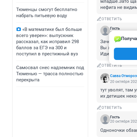
младше.Зато ща 
нефига не видим
Тюменцы смогут бесплатно
набрать питьевую воду
ОТВЕТИТЬ
Гость
«В математике был больше
20 октября 202
всего уверен»: выпускник
Получа
рассказал, как исправил 298
Зачем вообще мо
баллов за ЕГЭ на 300 и
Вы же прекрасно
поступил в престижный вуз
Идите куда угодн
ОТВЕТИТЬ
Самосвал снес надземник под
Тюменью — трасса полностью
Савва Отмороз
перекрыта
20 октября 202
тут уволят, там 
их детишек неко
ОТВЕТИТЬ
Гость
20 октября 202
Одноночки обза