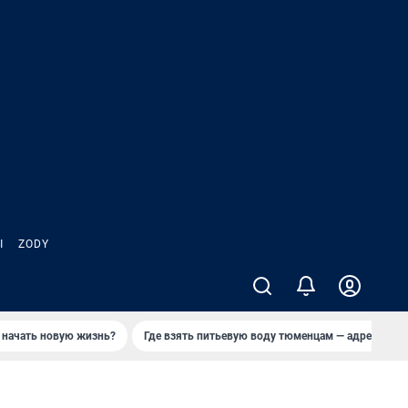
Ы
ZODY
 начать новую жизнь?
Где взять питьевую воду тюменцам — адреса