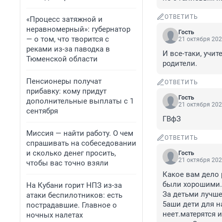
ОТВЕТИТЬ
«Процесс затяжной и
неравномерный»: губернатор
Гость
— о том, что творится с
21 октября 202
реками из-за паводка в
И все-таки, учи
Тюменской области
родители.
Пенсионеры получат
ОТВЕТИТЬ
прибавку: кому придут
Гость
дополнительные выплаты с 1
21 октября 202
сентября
ГВфЗ
Миссия — найти работу. О чем
ОТВЕТИТЬ
спрашивать на собеседовании
и сколько денег просить,
Гость
21 октября 202
чтобы вас точно взяли
Какое вам дело 
были хорошими.а 
На Кубани горит НПЗ из-за
За детьми лучше
атаки беспилотников: есть
5аши дети для н
пострадавшие. Главное о
неет.матерятся и
ночных налетах