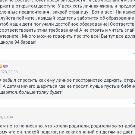
овек не соответствует профпригодности , и свои желания и лич
ржит в открытом доступе! У всех есть личная жизнь и предпоч
ленные предпочтения , закрой страницу . Вот и все ! Ни каких 
луйста поймите , каждый родитель заботится об образовании 
чтоб наши дети получали достойное образование! Соответств
соответствовать этим требованиям! А не стоять и читать слай
интернете . Много можно говорить про это все! Вы тут все дол
 школе 94 бардак!
023, 08:09
бя забыл спросить как ему личное пространство держать, откр
 А детям нечего шариться где не просят, лучше пусть в библио
шарятся, больше толку будет!
3, 13:34
ем не то написанно, что хотели родители, родители хотят добит
ому что он плохой педагог, ни каких знаний он детям не даёт.