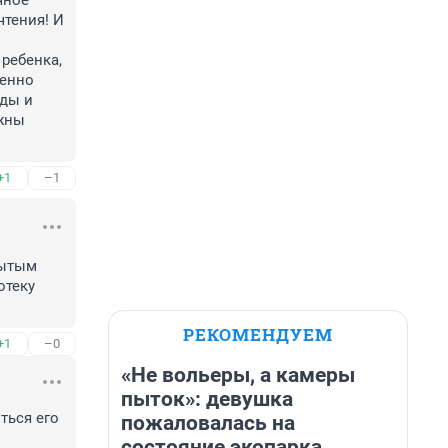
ное 
тения! И 
ребенка, 
енно 
ды и 
жны 
+1
–1
ытым 
теку 
РЕКОМЕНДУЕМ
+1
–0
«Не вольеры, а камеры
пыток»: девушка
ься его 
пожаловалась на
состояние экопарка