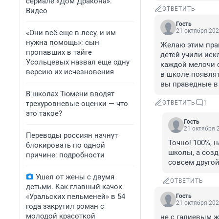
сериале «Дом Дракона».
ОТВЕТИТЬ
Видео
Гость
21 октября 202
«Они всё еще в лесу, и им
нужна помощь»: сын
Желаю этим прав
пропавших в тайге
детей учили иск
Усольцевых назвал еще одну
каждой мелочи с
версию их исчезновения
в школе появлят
вы праведные в 
В школах Тюмени вводят
трехуровневые оценки — что
ОТВЕТИТЬ
1
это такое?
Гость
21 октября 2
Переводы россиян начнут
Точно! 100%, 
блокировать по одной
школы, а созд
причине: подробности
совсем другой
Ушел от жены с двумя
ОТВЕТИТЬ
детьми. Как главный качок
«Уральских пельменей» в 54
Гость
21 октября 202
года закрутил роман с
молодой красоткой
не с галиевым ж