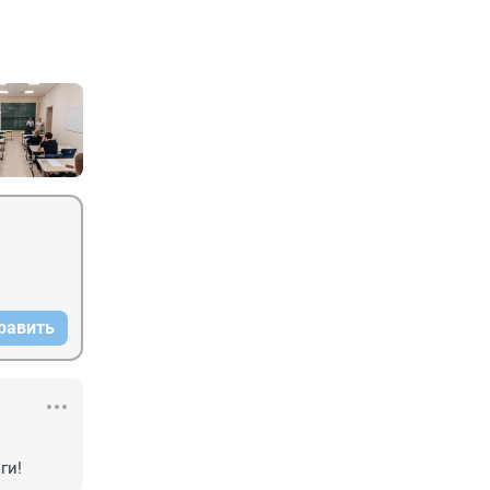
равить
ги!