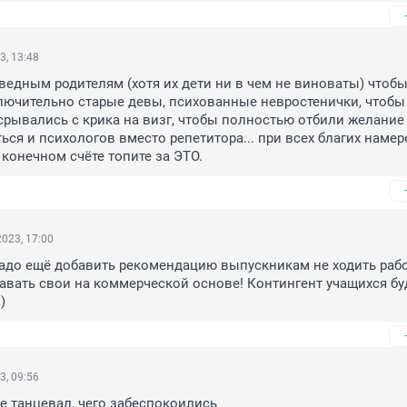
3, 13:48
едным родителям (хотя их дети ни в чем не виноваты) чтобы 
лючительно старые девы, психованные невростенички, чтобы 
рывались с крика на визг, чтобы полностью отбили желание
ься и психологов вместо репетитора... при всех благих намере
конечном счёте топите за ЭТО.
023, 17:00
надо ещё добавить рекомендацию выпускникам не ходить работ
авать свои на коммерческой основе! Контингент учащихся буд
)
3, 09:56
е танцевал, чего забеспокоились