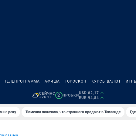
ТЕЛЕПРОГРАММА
АФИША
ГОРОСКОП
КУРСЫ ВАЛЮТ
ИГР
USD 82,17
СЕЙЧАС
2
ПРОБКИ
+26°C
EUR 94,84
м на реку
Тюменка показала, что странного продают в Таиланде
Где