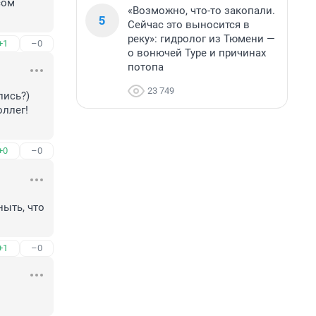
ом 
«Возможно, что-то закопали.
5
Сейчас это выносится в
реку»: гидролог из Тюмени —
+1
–0
о вонючей Туре и причинах
потопа
23 749
ись?) 
ллег! 
+0
–0
ыть, что 
+1
–0