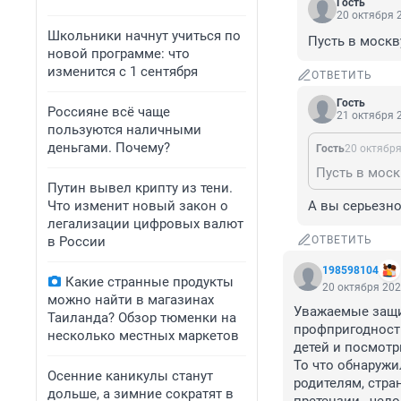
Гость
20 октября 2
Школьники начнут учиться по
Пусть в москв
новой программе: что
изменится с 1 сентября
ОТВЕТИТЬ
Гость
Россияне всё чаще
21 октября 2
пользуются наличными
деньгами. Почему?
Гость
20 октября
Пусть в моск
Путин вывел крипту из тени.
Что изменит новый закон о
А вы серьезно 
легализации цифровых валют
в России
ОТВЕТИТЬ
198598104
Какие странные продукты
20 октября 202
можно найти в магазинах
Уважаемые защит
Таиланда? Обзор тюменки на
профпригодности
несколько местных маркетов
детей и посмотр
То что обнаружи
Осенние каникулы станут
родителям, стра
дольше, а зимние сократят в