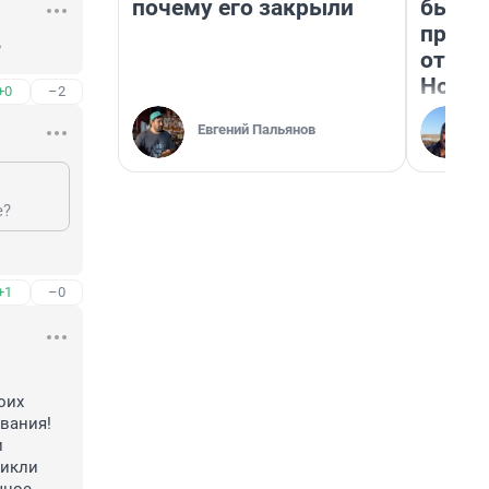
почему его закрыли
бьет 
прока
?
отзыв
Нолан
+0
–2
Евгений Пальянов
е?
+1
–0
их 
вания! 
 
икли 