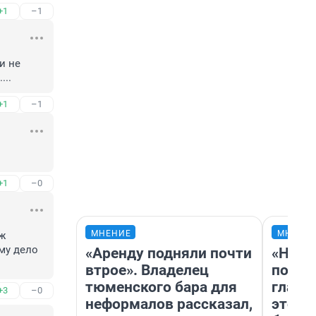
+1
–1
 не 
...
+1
–1
+1
–0
МНЕНИЕ
МНЕНИ
ж 
у дело 
«Аренду подняли почти
«Нико
втрое». Владелец
побед
тюменского бара для
главн
+3
–0
неформалов рассказал,
этого