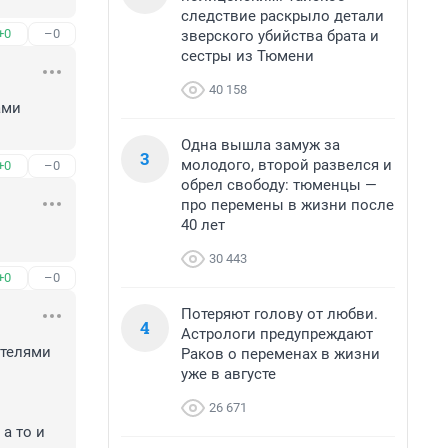
следствие раскрыло детали
+0
–0
зверского убийства брата и
сестры из Тюмени
40 158
ми 
Одна вышла замуж за
3
молодого, второй развелся и
+0
–0
обрел свободу: тюменцы —
про перемены в жизни после
40 лет
30 443
+0
–0
Потеряют голову от любви.
4
Астрологи предупреждают
телями 
Раков о переменах в жизни
уже в августе
26 671
а то и 