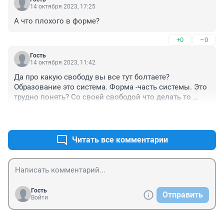
14 октября 2023, 17:25
А что плохого в форме?
+0
–0
Гость
14 октября 2023, 11:42
Да про какую свободу вы все тут болтаете? 
Образование это система. Форма -часть системы. Это 
трудно понять? Со своей свободой что делать то 
будете? В театр, музеи не ходите, книги не читаете, на 
+1
–0
учителей покрикиваете. Знание как это называется? 
Деградация.
Читать все комментарии
Гость
Отправить
Войти