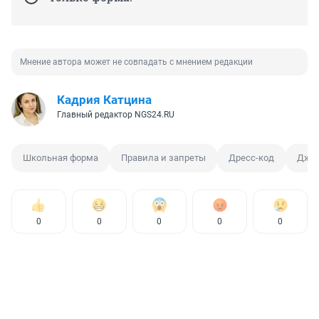
Мнение автора может не совпадать с мнением редакции
Кадрия Катцина
Главный редактор NGS24.RU
Школьная форма
Правила и запреты
Дресс-код
Джи
0
0
0
0
0