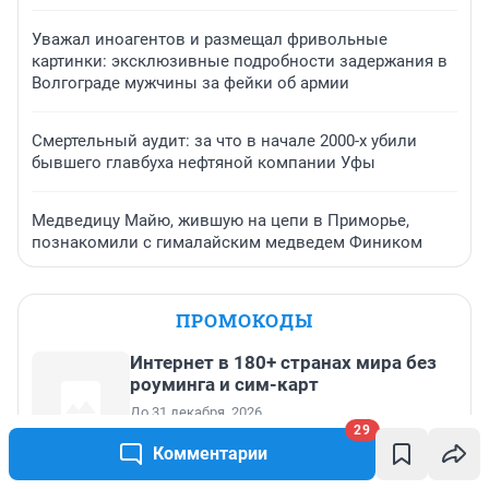
Уважал иноагентов и размещал фривольные
картинки: эксклюзивные подробности задержания в
Волгограде мужчины за фейки об армии
Смертельный аудит: за что в начале 2000-х убили
бывшего главбуха нефтяной компании Уфы
Медведицу Майю, жившую на цепи в Приморье,
познакомили с гималайским медведем Фиником
ПРОМОКОДЫ
Интернет в 180+ странах мира без
роуминга и сим-карт
До 31 декабря, 2026
29
Комментарии
Скидка 10% на один заказ до 20 000
₽