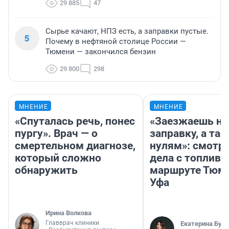
29 885
47
Сырье качают, НПЗ есть, а заправки пустые.
5
Почему в нефтяной столице России —
Тюмени — закончился бензин
29 800
298
МНЕНИЕ
МНЕНИЕ
«Спуталась речь, понес
«Заезжаешь на
пургу». Врач — о
заправку, а там
смертельном диагнозе,
нулям»: смотри
который сложно
дела с топливо
обнаружить
маршруте Тюм
Уфа
Ирина Волкова
Главврач клиники
Екатерина Бур