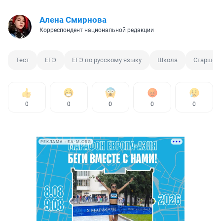
Алена Смирнова
Корреспондент национальной редакции
Тест
ЕГЭ
ЕГЭ по русскому языку
Школа
Старшек
0
0
0
0
0
РЕКЛАМА • EA-M.ORG