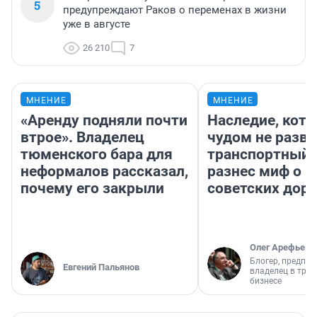
5
предупреждают Раков о переменах в жизни
уже в августе
26 210
7
МНЕНИЕ
МНЕНИЕ
«Аренду подняли почти
Наследие, кото
втрое». Владелец
чудом не разва
тюменского бара для
транспортный 
неформалов рассказал,
разнес миф о 
почему его закрыли
советских доро
Олег Арефьев
Блогер, предпри
Евгений Пальянов
владелец в тра
бизнесе