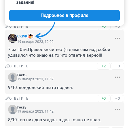
19 января 2023, 14:23
задания!
9/10. Не на все вопросы знала ответы, но интуиция и 
Подробнее в профиле
логика не подвели.
+0
–0
ОТВЕТИТЬ
СКИФ
19 января 2023, 12:00
7 из 10ти.Прикольный тест)я даже сам над собой 
удивился что знаю на то что ответил верно!!!
+2
–0
ОТВЕТИТЬ
Гость
19 января 2023, 11:52
9/10, лондонский театр подвёл.
+0
–0
ОТВЕТИТЬ
Гость
19 января 2023, 11:42
8/10 - из них два угадал, а два точно не знал.