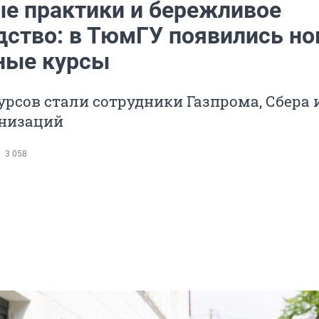
е практики и бережливое
дство: в ТюмГУ появились н
ные курсы
рсов стали сотрудники Газпрома, Сбера 
анизаций
3 058