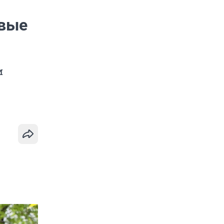
овые
и