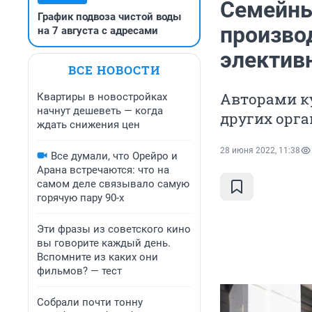
Семейны
График подвоза чистой воды
произво
на 7 августа с адресами
электив
ВСЕ НОВОСТИ
Авторами ку
Квартиры в новостройках
начнут дешеветь — когда
других орг
ждать снижения цен
28 июня 2022, 11:38
Все думали, что Орейро и
Арана встречаются: что на
самом деле связывало самую
горячую пару 90-х
Эти фразы из советского кино
вы говорите каждый день.
Вспомните из каких они
фильмов? — тест
Собрали почти тонну