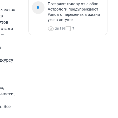
Потеряют голову от любви.
5
ичество
Астрологи предупреждают
Раков о переменах в жизни
ов
уже в августе
утов
 стали
26 319
7
 —
я
нкурсу
о,
ности,
. Все