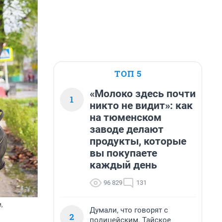
ТОП 5
«Молоко здесь почти
1
никто не видит»: как
на тюменском
заводе делают
продукты, которые
вы покупаете
каждый день
96 829
131
,
Думали, что говорят с
2
полицейским. Тайское