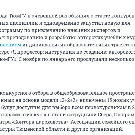
года ТюмГУ в очередной раз объявил о старте конкурсн
ных дисциплин и одновременно запустил новую для
рограмму по привлечению внешних экспертов и
 к преподаванию и разработке авторских учебных кур
влением
индивидуальных образовательных траектор
курс «Я профессор: инструкция по созданию авторског
ТюмГУ».
С ноября по январь его прослушали несколько
 конкурсного отбора в общеобразовательное пространс
анных на основе модели «2+2+2», включены 15 новых 
е будут доступны для выбора всем первокурсникам в 
Авторами этих курсов стали сотрудники Сбера, Газпро
нтра «Контора пароходства», Ассоциации семейного сп
ьтуры Тюменской области и других организаций.