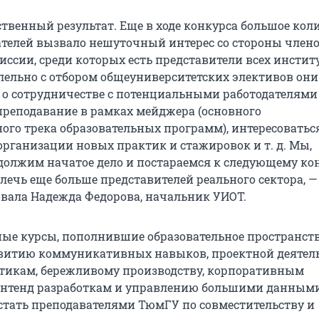
ственный результат. Еще в ходе конкурса большое кол
телей вызвало нешуточный интерес со стороны член
иссии, среди которых есть представители всех инстит
лельно с отбором общеуниверситетских элективов они
 о сотрудничестве с потенциальными работодателями
преподавание в рамках мейджера (основного
ого трека образовательных программ), интересоватьс
рганизации новых практик и стажировок и т. д. Мы,
одолжим начатое дело и постараемся к следующему ко
лечь еще больше представителей реального сектора,
—
ала Надежда Федорова, начальник УИОТ.
ые курсы, пополнившие образовательное пространств
витию коммуникативных навыков, проектной деятель
тикам, бережливому производству, корпоративным
онтенд разработкам и управлению большими данными
стать преподавателями ТюмГУ по совместительству и