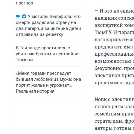
прогноз
— И это не един
У могилы педофила. Его
внешних соиска
смерть разделила страну на
экспертной ком
два лагеря, а защитника детей
ТюмГУ. И парал
отправила за решетку
договариваться
предлагать им 
В Таиланде простились с
профессиональн
убитыми братом и сестрой из
Тюмени
возможностью о
безусловно, пр
«Меня годами преследует
элективов прив
бывшая любовница мужа: она
прокомментиров
портит жилье и угрожает».
Реальная история
Новые элективн
посвящены раз
семейным прак
стратегиям, фр
авторы готовы 