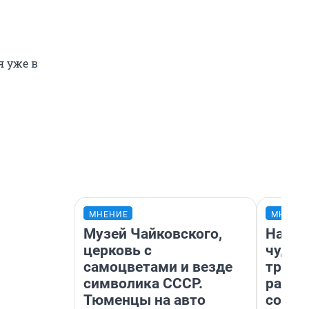
 уже в
МНЕНИЕ
МНЕНИ
Музей Чайковского,
Насле
церковь с
чудом
самоцветами и везде
транс
символика СССР.
разне
Тюменцы на авто
совет