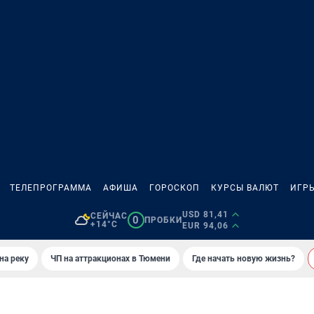
ТЕЛЕПРОГРАММА
АФИША
ГОРОСКОП
КУРСЫ ВАЛЮТ
ИГР
USD 81,41
СЕЙЧАС
0
ПРОБКИ
+14°C
EUR 94,06
на реку
ЧП на аттракционах в Тюмени
Где начать новую жизнь?