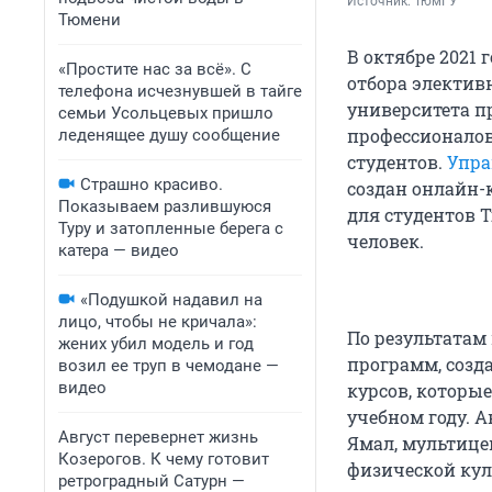
Источник: 
ТюмГУ
Тюмени
В октябре 2021 
«Простите нас за всё». С
отбора электив
телефона исчезнувшей в тайге
университета п
семьи Усольцевых пришло
профессионалов
леденящее душу сообщение
студентов.
Упра
Страшно красиво.
создан онлайн-
Показываем разлившуюся
для студентов 
Туру и затопленные берега с
человек.
катера — видео
«Подушкой надавил на
лицо, чтобы не кричала»:
По результатам
жених убил модель и год
программ, созд
возил ее труп в чемодане —
видео
курсов, которы
учебном году. 
Август перевернет жизнь
Ямал, мультице
Козерогов. К чему готовит
физической кул
ретроградный Сатурн —