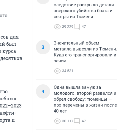
следствие раскрыло детали
зверского убийства брата и
ого
сестры из Тюмени
39 229
47
сов для
Значительный объем
ий был
3
металла вывезли из Тюмени.
о курса
Куда его транспортировали и
 десятков
зачем
34 531
Одна вышла замуж за
4
тво
молодого, второй развелся и
учебных
обрел свободу: тюменцы —
про перемены в жизни после
2022–2023
40 лет
мнефти-
орта и
30 117
47