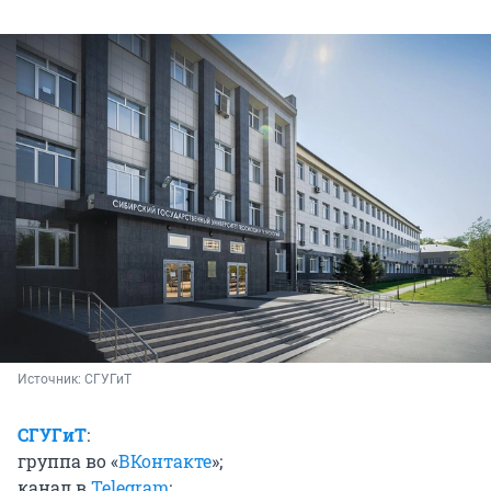
Источник: 
СГУГиТ
СГУГиТ
:
группа во «
ВКонтакте
»;
канал в
Telegram
;