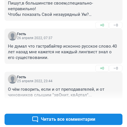
Пишут,в большинстве своем,специально-
неправильно!

Чтобы показать Свой незаурядный Ум?

"И это пройдет!"

+0
–0
Любовь к России.

Любовь к Природе.

Гость
Любовь к Творцу.

26 апреля 2022, 07:37
"О ,память сердца!Ты сильней рассудка памяти 
Не думал что гастрабайтер исконно русское слово.40 
печальной..."
лет назад мне кажется не каждый лингвист знал о 
его существовании.
+0
–0
Гость
25 апреля 2022, 23:44
О чём говорить, если и от преподавателей, и от 
чиновников слышим "звОнит, квАртал"...
+1
–0
Читать все комментарии