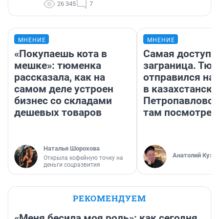
26 345
7
МНЕНИЕ
МНЕНИЕ
«Покупаешь кота в
Самая доступн
мешке»: тюменка
заграница. Тю
рассказала, как на
отправился на
самом деле устроен
в казахстански
бизнес со складами
Петропавловск
дешевых товаров
там посмотрет
Наталья Шорохова
Анатолий Кузн
Открыла кофейную точку на
деньги соцразвития
РЕКОМЕНДУЕМ
«Меня бесила моя роль»: как сегодня