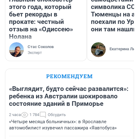
этого года, который
символика ССС
бьет рекорды в
Тюменцы на ав
прокате: честный
поехали по Ура
отзыв на «Одиссею»
они там нашли
Нолана
Стас Соколов
Екатерина Лит
Эксперт
РЕКОМЕНДУЕМ
«Выглядит, будто сейчас развалится»:
ребенка из Австралии шокировало
состояние зданий в Приморье
2 часа
1 784
Обсудить
«Четыре месяца больничных»: в Ярославле
автомобилист изувечил пассажира «Яавтобуса»