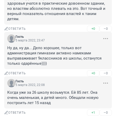
здоровья учатся в практические довоенном здании, 
но властям абсолютно плевать на это. Вот точный и 
верный показатель отношения властей к таким 
детям.
+0
–0
ОТВЕТИТЬ
Гость
5 марта 2022, 23:47
Ну да, ну да... Дело хорошее, только вот 
администрация гимназии активно намеками 
выправаживает 9классников из школы, останутся 
только одарённые))))
+0
–0
ОТВЕТИТЬ
Гость
5 марта 2022, 22:08
Когда уже за 26 школу возьмутся. Ей 85 лет. Она 
очень маленькая, а детей много. Обещали новую 
построить лет 15 назад
+1
–0
ОТВЕТИТЬ