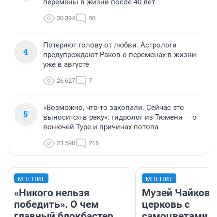
перемены в жизни после 40 лет
30 394
50
Потеряют голову от любви. Астрологи
4
предупреждают Раков о переменах в жизни
уже в августе
26 627
7
«Возможно, что-то закопали. Сейчас это
5
выносится в реку»: гидролог из Тюмени — о
вонючей Туре и причинах потопа
23 590
216
МНЕНИЕ
МНЕНИЕ
«Никого нельзя
Музей Чайковс
победить». О чем
церковь с
главный блокбастер
самоцветами и