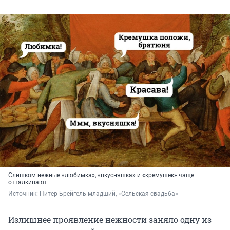
Слишком нежные «любимка», «вкусняшка» и «кремушек» чаще
отталкивают
Источник: 
Питер Брейгель младший, «Сельская свадьба»
Излишнее проявление нежности заняло одну из