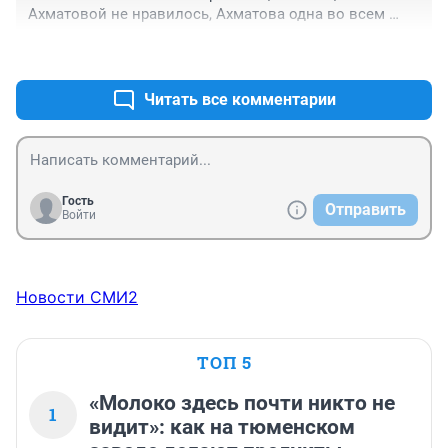
Ахматовой не нравилось, Ахматова одна во всем 
мире, что ли? Вообще эти феминитивы уродские до 
+3
–0
невозможности, от "философини" аж блевать тянет.
Читать все комментарии
Гость
Отправить
Войти
Новости СМИ2
ТОП 5
«Молоко здесь почти никто не
1
видит»: как на тюменском