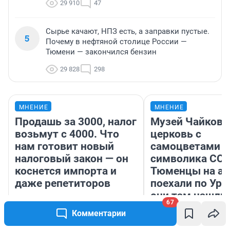
29 910
47
Сырье качают, НПЗ есть, а заправки пустые.
5
Почему в нефтяной столице России —
Тюмени — закончился бензин
29 828
298
МНЕНИЕ
МНЕНИЕ
Продашь за 3000, налог
Музей Чайковс
возьмут с 4000. Что
церковь с
нам готовит новый
самоцветами и
налоговый закон — он
символика ССС
коснется импорта и
Тюменцы на ав
даже репетиторов
поехали по Ура
они там нашли
67
Комментарии
Анастасия Завгородняя
Екатерина Лит