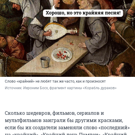
Слово «крайний» не любят так же часто, как и произносят
Источник: 
Иероним Босх, фрагмент картины «Корабль дураков»
Сколько шедевров, фильмов, сериалов и
мультфильмов заиграли бы другими красками,
если бы их создатели заменяли слово «последний»
на «крайний». «Крайний день Помпеи», «Крайний