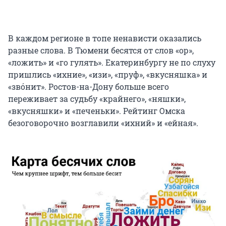
В каждом регионе в топе ненависти оказались
разные слова. В Тюмени бесятся от слов «ор»,
«ложить» и «го гулять». Екатеринбургу не по слуху
пришлись «ихние», «изи», «пруф», «вкусняшка» и
«звóнит». Ростов-на-Дону больше всего
переживает за судьбу «крайнего», «няшки»,
«вкусняшки» и «печеньки». Рейтинг Омска
безоговорочно возглавили «ихний» и «ейная».