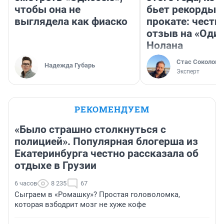
чтобы она не
бьет рекорды 
выглядела как фиаско
прокате: честн
отзыв на «Оди
Нолана
Стас Соколов
Надежда Губарь
Эксперт
РЕКОМЕНДУЕМ
«Было страшно столкнуться с
полицией». Популярная блогерша из
Екатеринбурга честно рассказала об
отдыхе в Грузии
6 часов
8 235
67
Сыграем в «Ромашку»? Простая головоломка,
которая взбодрит мозг не хуже кофе