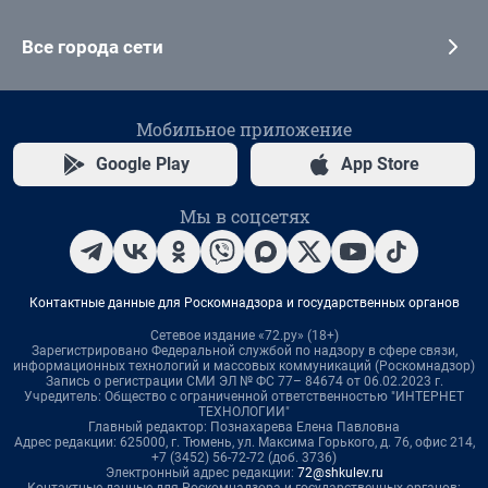
Все города сети
Мобильное приложение
Google Play
App Store
Мы в соцсетях
Контактные данные для Роскомнадзора и государственных органов
Сетевое издание «72.ру» (18+)
Зарегистрировано Федеральной службой по надзору в сфере связи,
информационных технологий и массовых коммуникаций (Роскомнадзор)
Запись о регистрации СМИ ЭЛ № ФС 77– 84674 от 06.02.2023 г.
Учредитель: Общество с ограниченной ответственностью "ИНТЕРНЕТ
ТЕХНОЛОГИИ"
Главный редактор: Познахарева Елена Павловна
Адрес редакции: 625000, г. Тюмень, ул. Максима Горького, д. 76, офис 214,
+7 (3452) 56-72-72 (доб. 3736)
Электронный адрес редакции:
72@shkulev.ru
Контактные данные для Роскомнадзора и государственных органов: