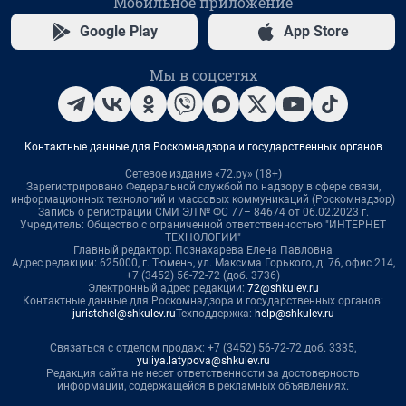
Мобильное приложение
Google Play
App Store
Мы в соцсетях
Контактные данные для Роскомнадзора и государственных органов
Сетевое издание «72.ру» (18+)
Зарегистрировано Федеральной службой по надзору в сфере связи,
информационных технологий и массовых коммуникаций (Роскомнадзор)
Запись о регистрации СМИ ЭЛ № ФС 77– 84674 от 06.02.2023 г.
Учредитель: Общество с ограниченной ответственностью "ИНТЕРНЕТ
ТЕХНОЛОГИИ"
Главный редактор: Познахарева Елена Павловна
Адрес редакции: 625000, г. Тюмень, ул. Максима Горького, д. 76, офис 214,
+7 (3452) 56-72-72 (доб. 3736)
Электронный адрес редакции:
72@shkulev.ru
Контактные данные для Роскомнадзора и государственных органов:
juristchel@shkulev.ru
Техподдержка:
help@shkulev.ru
Связаться с отделом продаж: +7 (3452) 56-72-72 доб. 3335,
yuliya.latypova@shkulev.ru
Редакция сайта не несет ответственности за достоверность
информации, содержащейся в рекламных объявлениях.