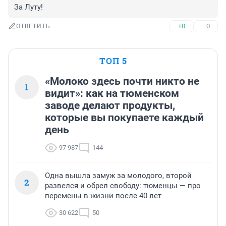
За Луту!
+0
–0
ОТВЕТИТЬ
ТОП 5
«Молоко здесь почти никто не
1
видит»: как на тюменском
заводе делают продукты,
которые вы покупаете каждый
день
97 987
144
Одна вышла замуж за молодого, второй
2
развелся и обрел свободу: тюменцы — про
перемены в жизни после 40 лет
30 622
50