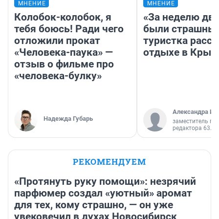
МНЕНИЕ
МНЕНИЕ
Колобок-колобок, я
«За неделю две
тебя боюсь! Ради чего
были страшные
отложили прокат
туристка расск
«Человека-паука» —
отдыхе в Крым
отзыв о фильме про
«человека-булку»
Александра Ис
Надежда Губарь
заместитель гл
редактора 63.RU
РЕКОМЕНДУЕМ
«Протянуть руку помощи»: незрячий
парфюмер создал «уютный» аромат
для тех, кому страшно, — он уже
увековечил в духах Новосибирск