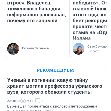
втрое». Владелец
победить». О ч
тюменского бара для
главный блокб
неформалов рассказал,
этого года, ко
почему его закрыли
бьет рекорды 
прокате: честн
отзыв на «Оди
Нолана
Стас Соколов
Евгений Пальянов
Эксперт
РЕКОМЕНДУЕМ
Ученый в изгнании: какую тайну
хранит могила профессора уфимского
вуза, которого обожали студенты
20 часов
9 111
3
Выжившая после атаки с кислотой петербурженка