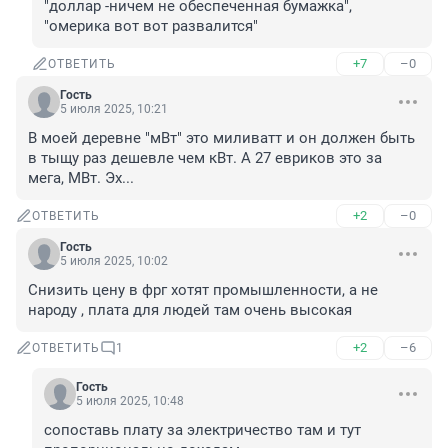
"доллар -ничем не обеспеченная бумажка", 
"омерика вот вот развалится"
+7
–0
ОТВЕТИТЬ
Гость
5 июля 2025, 10:21
В моей деревне "мВт" это миливатт и он должен быть 
в тыщу раз дешевле чем кВт. А 27 евриков это за 
мега, МВт. Эх...
+2
–0
ОТВЕТИТЬ
Гость
5 июля 2025, 10:02
Снизить цену в фрг хотят промышленности, а не 
народу , плата для людей там очень высокая
+2
–6
ОТВЕТИТЬ
1
Гость
5 июля 2025, 10:48
сопоставь плату за электричество там и тут 