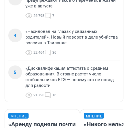
предупреждают Раков о переменах в жизни
уже в августе
26 798
7
«Насиловал на глазах у связанных
4
родителей». Новый поворот в деле убийства
россиян в Таиланде
22 464
36
«Дисквалификация аттестата о среднем
5
образовании». В стране растет число
стобалльников ЕГЭ — почему это не повод
для радости
21 723
16
МНЕНИЕ
МНЕНИЕ
«Аренду подняли почти
«Никого нельз