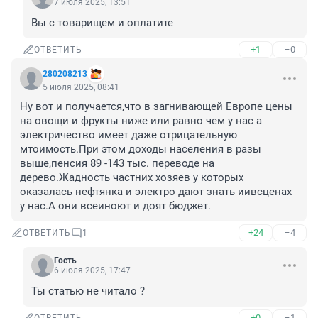
7 июля 2025, 13:51
Вы с товарищем и оплатите
+1
–0
ОТВЕТИТЬ
280208213
5 июля 2025, 08:41
Ну вот и получается,что в загнивающей Европе цены 
на овощи и фрукты ниже или равно чем у нас а 
электричество имеет даже отрицательную 
мтоимость.При этом доходы населения в разы 
выше,пенсия 89 -143 тыс. переводе на 
дерево.Жадность частних хозяев у которых 
оказалась нефтянка и электро дают знать иивсценах 
у нас.А они всеиноют и доят бюджет.
+24
–4
ОТВЕТИТЬ
1
Гость
6 июля 2025, 17:47
Ты статью не читало ?
+0
–1