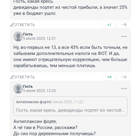
Гость, какая ересь.

дивиденды портят из чистой прибыли, а значит 25% 
уже в бюджет ушло
+1
–9
ОТВЕТИТЬ
Гость
5 июля 2025, 12:21
Ну, во-первых не 13, а все 43% если быть точным, не 
забываем дополнительные налоги на ФОТ. И да, 
они имеют отрицательную корреляцию, чем больше 
зарабатываешь, тем меньше платишь
+4
–0
ОТВЕТИТЬ
Гость
5 июля 2025, 12:35
Антиплаксин форте
5 июля 2025, 11:22
Гость, какая ересь. дивиденды портят из чистой прибыли, а значит 25% уже в бюджет ушло
Антиплаксин форте, 

А чё там в России, расскажи?

До сих пор деревянными получаешь?