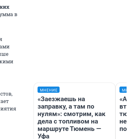
ских
сумма в
я
чами
чше
окими
МНЕНИЕ
МНЕНИ
стов,
«Заезжаешь на
«Арен
жает
заправку, а там по
втрое
риятия
нулям»: смотрим, как
тюмен
дела с топливом на
нефор
маршруте Тюмень —
почем
Уфа