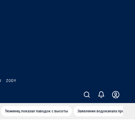
Ы
ZODY
Тюменец показал паводок с высоты
Заявление водоканала про запа