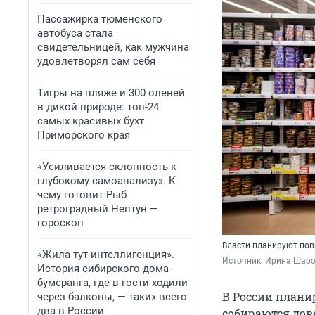
Пассажирка тюменского
автобуса стала
свидетельницей, как мужчина
удовлетворял сам себя
Тигры на пляже и 300 оленей
в дикой природе: топ-24
самых красивых бухт
Приморского края
«Усиливается склонность к
глубокому самоанализу». К
чему готовит Рыб
ретроградный Нептун —
гороскоп
Власти планируют пов
«Жила тут интеллигенция».
Источник: 
Ирина Шаров
История сибирского дома-
бумеранга, где в гости ходили
В России план
через балконы, — таких всего
два в России
собираются дове