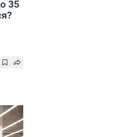
о 35
ся?