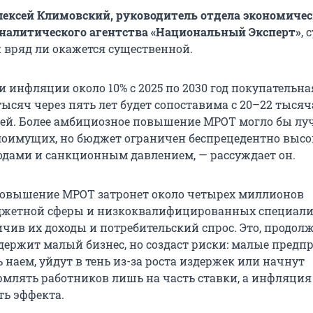
лексей Климовский, руководитель отдела экономиче
налитического агентства «Национальный Эксперт»
, 
й вряд ли окажется существенной.
 инфляции около 10% с 2025 по 2030 год покупательна
тысяч через пять лет будет сопоставима с
20–22 тыся
ей. Более амбициозное повышение МРОТ могло бы лу
лоимущих, но бюджет ограничен беспрецедентно выс
дами и санкционным давлением, — рассуждает он.
 повышение МРОТ затронет около четырех миллионов
джетной сферы и низкоквалифицированных специали
ичив их доходы и потребительский спрос. Это, продол
ддержит малый бизнес, но создаст риски: малые предп
 наем, уйдут в тень из-за роста издержек или начнут
млять работников лишь на часть ставки, а инфляция
ть эффекта.