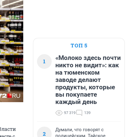
ТОП 5
«Молоко здесь почти
1
никто не видит»: как
на тюменском
заводе делают
продукты, которые
вы покупаете
каждый день
97 319
139
Власти
Думали, что говорят с
2
полицейским. Тайское
есте с