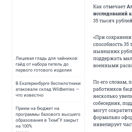
Как отмечает
А
исследований а
35 тысяч рубле
«При сохранении
способность 35 
нынешних рубл
поддержать ма
Лицевая гладь для чайников:
гайд от набора петель до
военными расхо
первого готового изделия
По его словам,
В Екатеринбурге беспилотники
работников бю
атаковали склад Wildberries —
что известно
несколько увел
собеседник, по
Прием на бюджет на
могут сократить
программы базового высшего
формально офор
образования в ТюмГУ закрыт
нивелирует час
на 100%