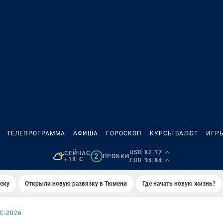
ТЕЛЕПРОГРАММА
АФИША
ГОРОСКОП
КУРСЫ ВАЛЮТ
ИГР
USD 82,17
СЕЙЧАС
2
ПРОБКИ
+18°C
EUR 94,84
еку
Открыли новую развязку в Тюмени
Где начать новую жизнь?
С-2026