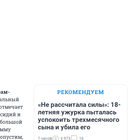
РЕКОМЕНДУЕМ
рам-
имальный
«Не рассчитала силы»: 18-
 отмечает
летняя ужурка пыталась
бсидий и
успокоить трехмесячного
, большой
сына и убила его
умму
допустим,
7 часов
6 973
16