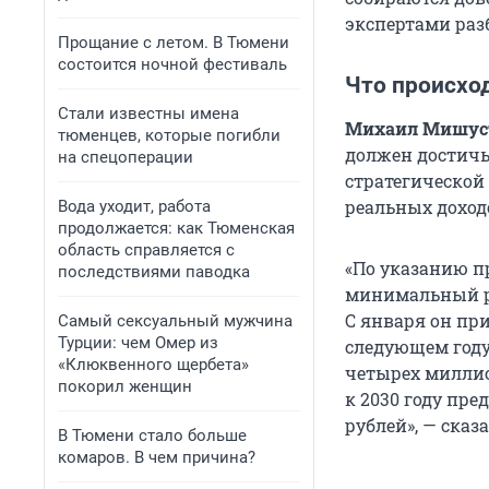
экспертами разб
Прощание с летом. В Тюмени
состоится ночной фестиваль
Что происхо
Стали известны имена
Михаил Мишуст
тюменцев, которые погибли
должен достичь 
на спецоперации
стратегической
реальных доход
Вода уходит, работа
продолжается: как Тюменская
область справляется с
«По указанию п
последствиями паводка
минимальный р
С января он при
Самый сексуальный мужчина
Турции: чем Омер из
следующем году
«Клюквенного щербета»
четырех миллио
покорил женщин
к
2030 году
пред
рублей», — сказа
В Тюмени стало больше
комаров. В чем причина?