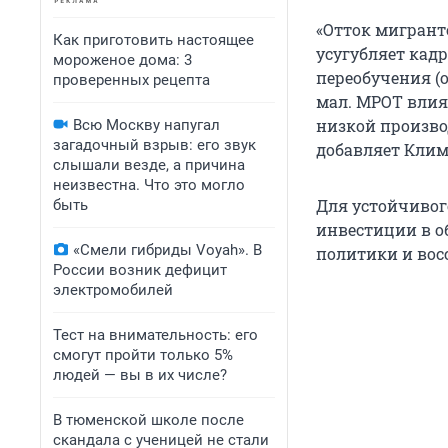
«Отток мигрант
Как приготовить настоящее
усугубляет кад
мороженое дома: 3
переобучения (о
проверенных рецепта
мал. МРОТ влия
низкой производ
Всю Москву напугал
загадочный взрыв: его звук
добавляет Клим
слышали везде, а причина
неизвестна. Что это могло
Для устойчивог
быть
инвестиции в о
«Смели гибриды Voyah». В
политики и вос
России возник дефицит
электромобилей
Тест на внимательность: его
смогут пройти только 5%
людей — вы в их числе?
В тюменской школе после
скандала с ученицей не стали