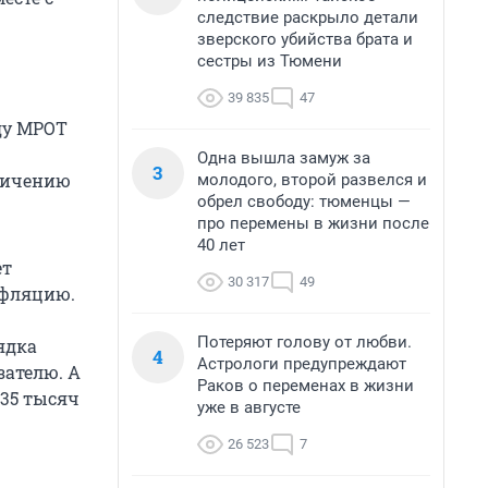
следствие раскрыло детали
зверского убийства брата и
сестры из Тюмени
39 835
47
оду МРОТ
Одна вышла замуж за
3
еличению
молодого, второй развелся и
обрел свободу: тюменцы —
про перемены в жизни после
40 лет
ет
30 317
49
нфляцию.
Потеряют голову от любви.
ядка
4
Астрологи предупреждают
зателю. А
Раков о переменах в жизни
35 тысяч
уже в августе
26 523
7