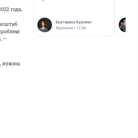
022 года,
Екатерина Бурлева
масштаб
Журналист 72.RU
проблем:
, —
т, нужны