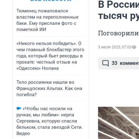
В России
Тюменец пожаловался
тысяч ру
властям на переполненные
баки. Ему прислали фото с
пометкой ИИ
Поговорили 
«Никого нельзя победить». О
3 июля 2025, 07:03
чем главный блокбастер этого
года, который бьет рекорды в
прокате: честный отзыв на
33
коммен
«Одиссею» Нолана
Тело россиянки нашли во
Французских Альпах. Как она
погибла?
«Чтобы нас носили на
ручках, мы любим»: нерпа
Сергеевна, которую спасли
бельком, стала звездой Сети.
Видео