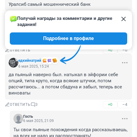
Уралсиб самый мошеннический банк
+0
–0
ОТВЕТИТЬ
Получай награды за комментарии и другие 
задания!
Гость
6 мая 2025, 19:36
Подробнее в профиле
Цифра зло
+0
–0
ОТВЕТИТЬ
едкийнатрий
6 мая 2025, 15:24
да пьяный наверно был. натыкал в эйфории себе 
опций, типа круто, когда всякие штучки, потом 
рассчитаюсь... а потом сбадуна и забыл, теперь все 
виноваты
+0
–4
ОТВЕТИТЬ
3
Гость
6 мая 2025, 21:09
Ты свои пьяные похождения когда рассказываешь, 
на всех не надо их распространять!