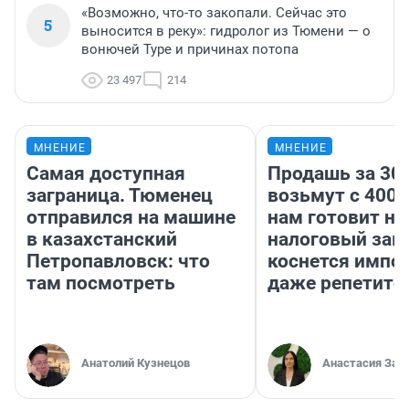
«Возможно, что-то закопали. Сейчас это
5
выносится в реку»: гидролог из Тюмени — о
вонючей Туре и причинах потопа
23 497
214
МНЕНИЕ
МНЕНИЕ
Самая доступная
Продашь за 300
заграница. Тюменец
возьмут с 4000
отправился на машине
нам готовит н
в казахстанский
налоговый зако
Петропавловск: что
коснется импор
там посмотреть
даже репетито
Анатолий Кузнецов
Анастасия Зав