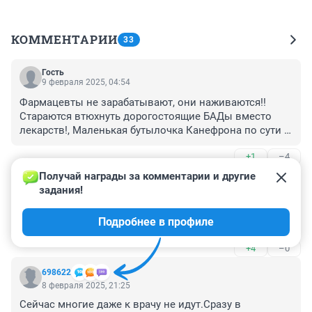
КОММЕНТАРИИ
33
Гость
9 февраля 2025, 04:54
Фармацевты не зарабатывают, они наживаются!! 
Стараются втюхнуть дорогостоящие БАДы вместо 
лекарств!, Маленькая бутылочка Канефрона по сути 
настойка злототысячника и розмарина стоит дороже 
+1
–4
пол литра коньяка! За смесь лимонной кислоты с 
содой в баночке дерут 1700 рублей!! Стул для 
Получай награды за комментарии и другие 
Гость
инвалидов с велоколёсами стоит как кухонный 
8 февраля 2025, 22:25
задания!
гарнитур!! Откуда такие цены?? Фармацевты еще хуже 
В Тюмени даже провизор не получает такую зарплату, 
чем ростовщики!!
Подробнее в профиле
не говоря о уже фармацевте.
+4
–0
698622
8 февраля 2025, 21:25
Сейчас многие даже к врачу не идут.Сразу в 