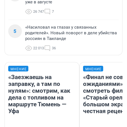
уже в августе
26 747
7
«Насиловал на глазах у связанных
5
родителей». Новый поворот в деле убийства
россиян в Таиланде
22 013
36
МНЕНИЕ
МНЕНИЕ
«Заезжаешь на
«Финал не совп
заправку, а там по
ожиданиями»: 
нулям»: смотрим, как
смотреть фил
дела с топливом на
«Старый орел» 
маршруте Тюмень —
большом экран
Уфа
честная рецен