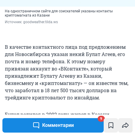
На одностраничном сайте для соискателей указаны контакты
криптомагната из Казани
Источник: 
goodweather.tilda.ws
В качестве контактного лица под предложением
для Новосибирска указан некий Булат Агеев, его
почта и номер телефона. К этому номеру
привязан аккаунт во «ВКонтакте», который
принадлежит Булату Агееву из Казани,
бизнесмену и «криптомагнату» — он известен тем,
что заработал в 18 лет 500 тысяч долларов на
трейдинге криптовалют по инсайдам.
Булат родился в 2002 году, живет в Казани.
9
Засветился в проекте «Люди PRO» (YouTube-канал
Комментарии
демонстрирует жизнь и работу людей,